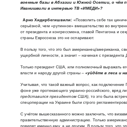
военные базы в Абхазии и Южной Осетии, о чём
Иванишвили в интервью ТВ «ИМЕДИ»?
Арно Хидирбегишвили:
«Позволить себе так циничн
серьёзной, чем «рутинное» вмешательство во внутрен
от президента и конгрессмена, главой Пентагона и се
страны Евросоюза это не оспаривают.
В пользу того, что это был американец/американка, с
ущербной личности, а значит – начиная с президента
Только президент США, или полномочный выражать ег
власти и народу другой страны –
«уйдёте в леса и н
Учитывая, что такой важный вопрос, как подключение Г
фоне уже протекающего украино-российского, вряд л
представился президентом США),
то это была встре
спецоперации на Украине были строго регламентиров
С учётом вышесказанного можно заключить, что виза
правительственную администрацию. Только американско
поверят именно ему, а не другим. В пользу того, что 