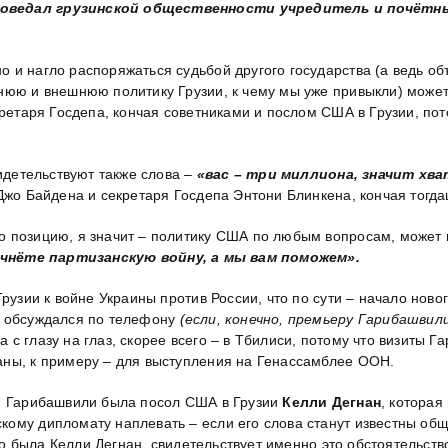
 поведал грузинской общественности учредитель и почёт
о и нагло распоряжаться судьбой другого государства (а ведь 
нюю и внешнюю политику Грузии, к чему мы уже привыкли) может
кретаря Госдепа, кончая советниками и послом США в Грузии, по
видетельствуют также слова –
«вас – три миллиона, значит хв
 Джо Байдена и секретаря Госдепа Энтони Блинкена, кончая тогд
о позицию, я значит – политику США по любым вопросам, может 
ачнёте партизанскую войну, а мы вам поможем».
рузии к войне Украины против России, что по сути – начало новог
и обсуждался по телефону
(если, конечно, премьеру Гарибашвили
ча с глазу на глаз, скорее всего – в Тбилиси, потому что визиты
аны, к примеру – для выступления на Генассамблее ООН.
ви Гарибашвили была посол США в Грузии
Келли Дегнан
, котора
му дипломату наплевать – если его слова станут известны обще
это была Келли Дегнан, свидетельствует именно это обстоятельст