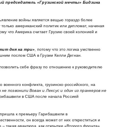
ный председатель «Грузинской мечты» Бидзина
объявление войны является вещью гораздо более
 только американский политик или дипломат, начиная
тому что Америка считает Грузию своей колонией и
атит дня на три»
, потому что это логика умственно
ашним послом США в Грузии Келли Дегнан.
позволить себе фразу по отношению к руководителю
о военного конфликта, грузинско-российского, на
 не позвонили Вован и Лексус и один из пранкеров не
 Гарибашвили в США после начала Россией
я пришла к премьеру Гарибашвили в
ственности, он всегда может от них откреститься и
во – такая авантюра, как открытие «Второго фронта»