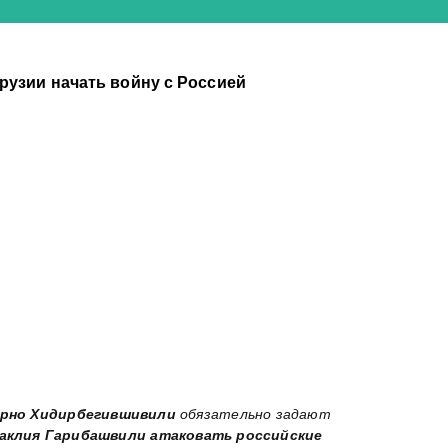
рузии начать войну с Россией
рно
Хидирбегившивили
обязательно задают
аклия Гарибашвили атаковать российские