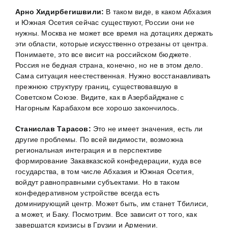
Арно Хидирбегишвили:
В таком виде, в каком Абхазия
и Южная Осетия сейчас существуют, России они не
нужны. Москва не может все время на дотациях держать
эти области, которые искусственно отрезаны от центра.
Понимаете, это все висит на российском бюджете.
Россия не бедная страна, конечно, но не в этом дело.
Сама ситуация неестественная. Нужно восстанавливать
прежнюю структуру границ, существовавшую в
Советском Союзе. Видите, как в Азербайджане с
Нагорным Карабахом все хорошо закончилось.
Станислав Тарасов:
Это не имеет значения, есть ли
другие проблемы. По всей видимости, возможна
региональная интеграция и в перспективе
формирование Закавказской конфедерации, куда все
государства, в том числе Абхазия и Южная Осетия,
войдут равноправными субъектами. Но в таком
конфедеративном устройстве всегда есть
доминирующий центр. Может быть, им станет Тбилиси,
а может, и Баку. Посмотрим. Все зависит от того, как
завершатся кризисы в Грузии и Армении.