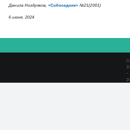
Данила Ноздряков
,
«Собеседник»
№21(2001)
6 июня, 2024
C
2
–
2
|
Al
R
R