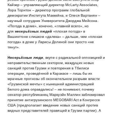
Кайзер – управляющий директор McLarty Associates,
Лора Торнтон – директор программ глобальной
демократии Института Маккейна, и Олеся Вартанян –
научный сотрудник Университета Джорджа Мейсона.
«Погода в доме», конечно, «главней всего», но
для
несерьёзных людей
«плохая погода» в
Вашингтоне слишком «далека» – дальше, чем «плохая
погода» в доме у Ларисы Долиной они просто «не
тянут».
Несерьёзные люди
, вкупе с радикальной оппозицией и
неправительственным сектором, жаждущих новых
санкций против Грузии и повторения в Тбилиси
операции, проведённой в Каракасе – лишь бы их
мрачные прогнозы об окончательном разрыве власти
«Грузинской мечты» с нынешней администрацией
Белого дома оправдались! – не понимают, почему
сенатор-республиканец Маркуэйн Маллин заблокировал
принятие антигрузинского MEGOBARI Act в Конгрессе
США (предполагает введение новых санкций против
видных представителей правящей в Грузии партии). А