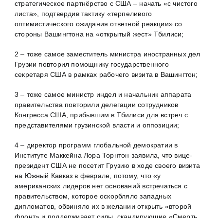
стратегическое партнёрство с США – начать «с чистого
листа», подтвердив тактику «терпеливого
оптимистического ожидания ответной реакции» со
стороны Вашингтона на «открытый жест» Тбилиси;
2 – тоже самое заместитель министра иностранных дел
Грузии повторил помощнику государственного
секретаря США в рамках рабочего визита в Вашингтон;
3 – тоже самое министр индел и начальник аппарата
правительства повторили делегации сотрудников
Конгресса США, прибывшим в Тбилиси для встреч с
представителями грузинской власти и оппозиции;
4 – директор программ глобальной демократии в
Институте Маккейна Лора Торнтон заявила, что вице-
президент США не посетит Грузию в ходе своего визита
на Южный Кавказ в феврале, потому, что «у
американских лидеров нет оснований встречаться с
правительством, которое оскорбляло западных
дипломатов, обвиняло их в желании открыть «второй
фронт» и поддерживает силы, скандирующие «Смерть