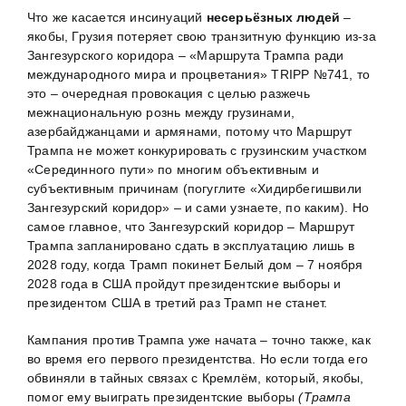
Что же касается инсинуаций
несерьёзных людей
–
якобы, Грузия потеряет свою транзитную функцию из-за
Зангезурского коридора – «Маршрута Трампа ради
международного мира и процветания» TRIPP №741, то
это – очередная провокация с целью разжечь
межнациональную рознь между грузинами,
азербайджанцами и армянами, потому что Маршрут
Трампа не может конкурировать с грузинским участком
«Серединного пути» по многим объективным и
субъективным причинам (погуглите «Хидирбегишвили
Зангезурский коридор» – и сами узнаете, по каким). Но
самое главное, что Зангезурский коридор – Маршрут
Трампа запланировано сдать в эксплуатацию лишь в
2028 году, когда Трамп покинет Белый дом – 7 ноября
2028 года в США пройдут президентские выборы и
президентом США в третий раз Трамп не станет.
Кампания против Трампа уже начата – точно также, как
во время его первого президентства. Но если тогда его
обвиняли в тайных связах с Кремлём, который, якобы,
помог ему выиграть президентские выборы
(Трампа