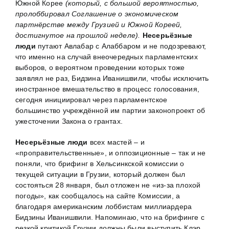
Южной Корее
(который, с большой вероятностью,
пролоббировал Соглашение о экономическом
партнёрстве между Грузией и Южной Кореей,
достигнутое на прошлой неделе).
Несерьёзные
люди
путают Авлабар с Алаббаром и не подозревают,
что именно на случай внеочередных парламентских
выборов, о вероятном проведении которых тоже
заявлял не раз, Бидзина Иванишвили, чтобы исключить
иностранное вмешательство в процесс голосования,
сегодня инициировал через парламентское
большинство учреждённой им партии законопроект об
ужесточении Закона о грантах.
Несерьёзные люди
всех мастей – и
«проправительственные», и оппозиционные – так и не
поняли, что брифинг в Хельсинкской комиссии о
текущей ситуации в Грузии, который должен был
состояться 28 января, был отложен не «из-за плохой
погоды», как сообщалось на сайте Комиссии, а
благодаря американским лоббистам миллиардера
Бидзины Иванишвили. Напоминаю, что на брифинге с
резкой критикой Грузии должны были выступить Клэр