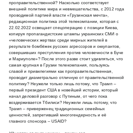
проправительственной? Насколько соответствует
внешней политике мира и невмешательства, с 2012 года
проводимой партией власти «Грузинская мечта»,
редакционная политика этой телекомпании, которая с
22.02.2022 освещает спецоперацию с позиции Киева,
копируя пропагандистские штампы украинских СМИ о
«человеческих жертвах среди мирных жителей в
результате бомбёжек русских агрессоров и оккупантов,
совершивших преступления против человечности в Буче
и Мариуполе»? После этого разве стоит удивляться, что
самая крупная в Грузии телекомпания, пользуясь
славой и привилегиями как проправительственная,
проводит диаметрально отличную от правительственной
политику? Неужели только лишь потому, что Трамп –
первый президент США в новейшей истории, который
начал деловой разговор с Путиным, от чего пока
воздерживается Тбилиси? Неужели лишь потому, что
Трамп – приверженец традиционных семейных
ценностей, запретивший многогендерность и её
главного спонсора – USAID?