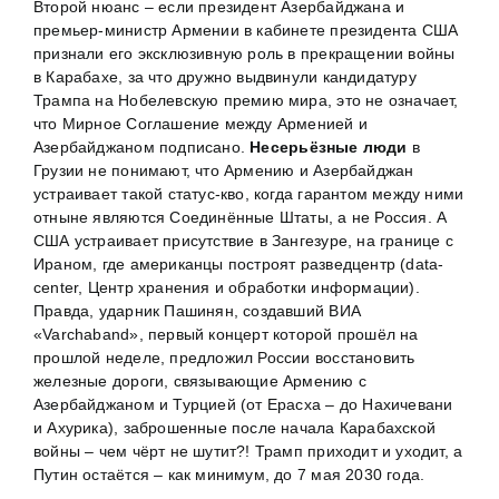
Второй нюанс – если президент Азербайджана и
премьер-министр Армении в кабинете президента США
признали его эксклюзивную роль в прекращении войны
в Карабахе, за что дружно выдвинули кандидатуру
Трампа на Нобелевскую премию мира, это не означает,
что Мирное Соглашение между Арменией и
Азербайджаном подписано.
Несерьёзные люди
в
Грузии не понимают, что Армению и Азербайджан
устраивает такой статус-кво, когда гарантом между ними
отныне являются Соединённые Штаты, а не Россия. А
США устраивает присутствие в Зангезуре, на границе с
Ираном, где американцы построят разведцентр (data-
center, Центр хранения и обработки информации).
Правда, ударник Пашинян, создавший ВИА
«Varchaband», первый концерт которой прошёл на
прошлой неделе, предложил России восстановить
железные дороги, связывающие Армению с
Азербайджаном и Турцией (от Ерасха – до Нахичевани
и Ахурика), заброшенные после начала Карабахской
войны – чем чёрт не шутит?! Трамп приходит и уходит, а
Путин остаётся – как минимум, до 7 мая 2030 года.