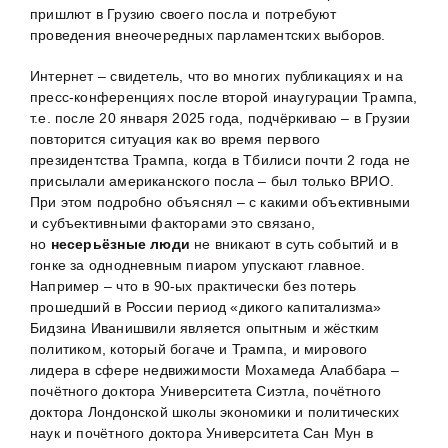
пришлют в Грузию своего посла и потребуют
проведения внеочередных парламентских выборов.
Интернет – свидетель, что во многих публикациях и на
пресс-конференциях после второй инаугурации Трампа,
т.е. после 20 января 2025 года, подчёркиваю – в Грузии
повторится ситуация как во время первого
президентства Трампа, когда в Тбилиси почти 2 года не
присылали американского посла – был только ВРИО.
При этом подробно объяснял – с какими объективными
и субъективными факторами это связано,
но
несерьёзные люди
не вникают в суть событий и в
гонке за однодневным пиаром упускают главное.
Например – что в 90-ых практически без потерь
прошедший в России период «дикого капитализма»
Бидзина Иванишвили является опытным и жёстким
политиком, который богаче и Трампа, и мирового
лидера в сфере недвижимости Мохамеда Алаббара –
почётного доктора Университета Сиэтла, почётного
доктора Лондонской школы экономики и политических
наук и почётного доктора Университета Сан Мун в