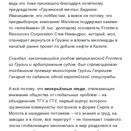
ведь это тоже произошло благодаря почётному
председателю «Грузинской мечты» Бидзине
Иванишвили, его лоббистам, а вовсе не потому, что
предвыборную компанию Маллина поддержал какими-
то «копейками» (6 тыс. долларов) основатель Frontera
Resources Corporation Стив Никандрос, который, мол,
планирует вернуться в Грузию и вложить миллиарды в
начатый ранее проект по добыче нефти в Кахети.
Скандал, закончившийся уходом американской Frontera
из Грузии и арбитражным судом, был спровоцирован
тогдашним премьер-министром Грузии Георгием
Гахария по заданию одной европейской спецслужбы.
А всё потому, что
несерьёзные люди
, отвлекающие
внимание общества от глобальных проблем – на
объединение ТГУ и ГТУ, первый корпус которого
грузинские коммунисты построили в форме Серпа и
Молота в назидание потомкам – что знания и труд, на
заводах и в поле, всё перетрут! – не понимают главного:
эпоха глобализации закончилась и мир разделился на