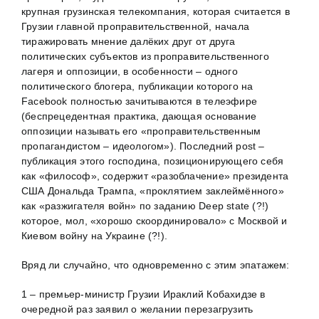
крупная грузинская телекомпания, которая считается в
Грузии главной проправительственной, начала
тиражировать мнение далёких друг от друга
политических субъектов из проправительственного
лагеря и оппозиции, в особенности – одного
политического блогера, публикации которого на
Facebook полностью зачитываются в телеэфире
(беспрецедентная практика, дающая основание
оппозиции называть его «проправительственным
пропагандистом – идеологом»). Последний рost –
публикация этого господина, позиционирующего себя
как «философ», содержит «разоблачение» президента
США Дональда Трампа, «проклятием заклеймённого»
как «разжигателя войн» по заданию Deep state (?!)
которое, мол, «хорошо скоординировало» с Москвой и
Киевом войну на Украине (?!).
Вряд ли случайно, что одновременно с этим эпатажем:
1 – премьер-министр Грузии Ираклий Кобахидзе в
очередной раз заявил о желании перезагрузить