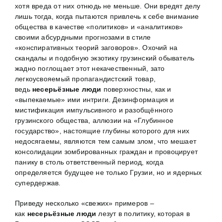
хотя вреда от них отнюдь не меньше. Они вредят делу
лишь тогда, когда пытаются привлечь к себе внимание
общества в качестве «политиков» и «аналитиков»
своими абсурдными прогнозами в стиле
«конспиративных теорий заговоров». Охочий на
скандалы и подобную экзотику грузинский обыватель
жадно поглощает этот некачественный, зато
легкоусвояемый пропагандистский товар,
ведь
несерьёзные люди
поверхностны, как и
«выпекаемые» ими интриги. Дезинформация и
мистификация импульсивного и разобщённого
грузинского общества, аллюзии на «Глубинное
государство», настоящие глубины которого для них
недосягаемы, являются тем самым злом, что мешает
консолидации зомбированных граждан и провоцирует
панику в столь ответственный период, когда
определяется будущее не только Грузии, но и ядерных
супердержав.
Приведу несколько «свежих» примеров –
как
несерьёзные люди
лезут в политику, которая в