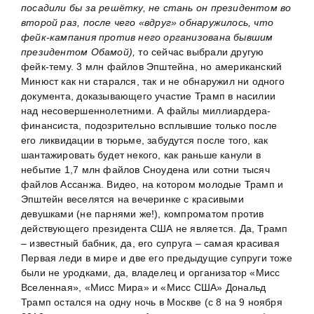
посадили бы за решётку, не стань он президентом во
второй раз, после чего «вдруг» обнаружилось, что
фейк-кампания против него организована бывшим
президентом Обамой),
то сейчас выбрали другую
фейк-тему. 3 млн файлов Эпштейна, но американский
Минюст как ни старался, так и не обнаружил ни одного
документа, доказывающего участие Трамп в насилии
над несовершеннолетними. А файлы миллиардера-
финансиста, подозрительно всплывшие только после
его ликвидации в тюрьме, забудутся после того, как
шантажировать будет некого, как раньше канули в
небытие 1,7 млн файлов Сноудена или сотни тысяч
файлов Ассанжа. Видео, на котором молодые Трамп и
Эпштейн веселятся на вечеринке с красивыми
девушками (не парнями же!), компроматом против
действующего президента США не является. Да, Трамп
– известный бабник, да, его супруга – самая красивая
Первая леди в мире и две его предыдущие супруги тоже
были не уродками, да, владелец и организатор «Мисс
Вселенная», «Мисс Мира» и «Мисс США» Дональд
Трамп остался на одну ночь в Москве (с 8 на 9 ноября