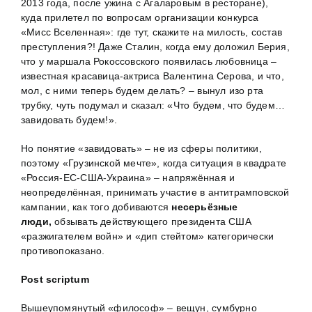
2013 года, после ужина с Агаларовым в ресторане),
куда прилетел по вопросам организации конкурса
«Мисс Вселенная»: где тут, скажите на милость, состав
преступления?! Даже Сталин, когда ему доложил Берия,
что у маршала Рокоссовского появилась любовница –
известная красавица-актриса Валентина Серова, и что,
мол, с ними теперь будем делать? – вынул изо рта
трубку, чуть подумал и сказал: «Что будем, что будем…
завидовать будем!».
Но понятие «завидовать» – не из сферы политики,
поэтому «Грузинской мечте», когда ситуация в квадрате
«Россия-ЕС-США-Украина» – напряжённая и
неопределённая, принимать участие в антитрамповской
кампании, как того добиваются
несерьёзные
люди,
обзывать действующего президента США
«разжигателем войн» и «дип стейтом» категорически
противопоказано.
Post
scriptum
Вышеупомянутый «философ» – вещун, сумбурно