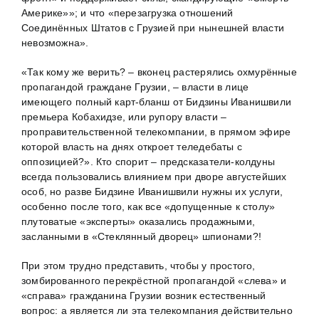
Америке»»; и что «перезагрузка отношений
Соединённых Штатов с Грузией при нынешней власти
невозможна».
«Так кому же верить? – вконец растерялись охмурённые
пропагандой граждане Грузии, – власти в лице
имеющего полный карт-бланш от Бидзины Иванишвили
премьера Кобахидзе, или рупору власти –
проправительственной телекомпании, в прямом эфире
которой власть на днях откроет теледебаты с
оппозицией?». Кто спорит – предсказатели-колдуны
всегда пользовались влиянием при дворе августейших
особ, но разве Бидзине Иванишвили нужны их услуги,
особенно после того, как все «допущенные к столу»
плутоватые «эксперты» оказались продажными,
засланными в «Стеклянный дворец» шпионами?!
При этом трудно представить, чтобы у простого,
зомбированного перекрёстной пропагандой «слева» и
«справа» гражданина Грузии возник естественный
вопрос: а является ли эта телекомпания действительно