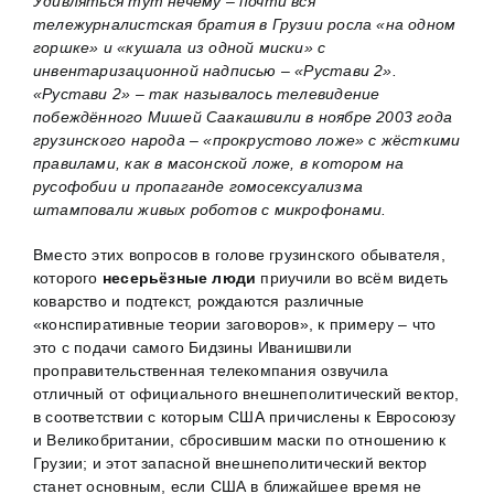
Удивляться тут нечему – почти вся
тележурналистская братия в Грузии росла «на одном
горшке» и «кушала из одной миски» с
инвентаризационной надписью – «Рустави 2».
«Рустави 2» – так называлось телевидение
побеждённого Мишей Саакашвили в ноябре 2003 года
грузинского народа – «прокрустово ложе» с жёсткими
правилами, как в масонской ложе, в котором на
русофобии и пропаганде гомосексуализма
штамповали живых роботов с микрофонами.
Вместо этих вопросов в голове грузинского обывателя,
которого
несерьёзные люди
приучили во всём видеть
коварство и подтекст, рождаются различные
«конспиративные теории заговоров», к примеру – что
это с подачи самого Бидзины Иванишвили
проправительственная телекомпания озвучила
отличный от официального внешнеполитический вектор,
в соответствии с которым США причислены к Евросоюзу
и Великобритании, сбросившим маски по отношению к
Грузии; и этот запасной внешнеполитический вектор
станет основным, если США в ближайшее время не