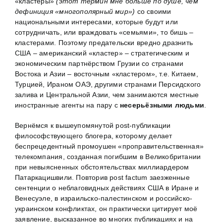
«кластеры»
(этот термин мне больше по душе, чем
дефиниция «многополярный мир»)
со своими
национальными интересами, которые будут или
сотрудничать, или враждовать «семьями», то бишь –
кластерами. Поэтому предательски вредно дразнить
США – американский «кластер» – стратегическим и
экономическим партнёрством Грузии со странами
Востока и Азии – восточным «кластером», т.е. Китаем,
Турцией, Ираном ОАЭ, другими странами Персидского
залива и Центральной Азии, чем занимаются местные
иностранные агенты на пару с
несерьёзными людьми
.
Вернёмся к вышеупомянутой post-публикации
философствующего блогера, которому делает
беспрецедентный промоушен «проправительственная»
телекомпания, созданная погибшим в Великобритании
при невыясненных обстоятельствах миллиардером
Патаркацишвили. Повторив post factum заезженные
сентенции о неблаговидных действиях США в Иране и
Венесуэле, в израильско-палестинском и российско-
украинском конфликтах, он практически цитирует моё
заявление, высказанное во многих публикациях и на