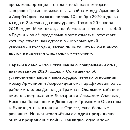
пресс-конференции – о том, что «8 войн, которые
завершил Трамп, неизвестны, а война между Арменией
и Азербайджаном закончилась 10 ноября 2020 года, за
4 года и 2 месяца до инаугурация Трампа 20 января
2025 года». Меня никогда не беспокоит плагиат – любой
в Грузии и за её пределами может отметить этот факт
хоть год спустя, как сделал вышеупомянутый
уважаемый господин, важно лишь то, что ни он и никто
другой не заметил следующих «мелочей».
Первый нюанс – что Соглашение о прекращении огня,
датированное 2020 годом, и Соглашения об
установлении мира и межгосударственных отношений
между Арменией и Азербайджаном, парафированное за
рабочим столом Дональда Трампа в Овальном кабинете
вместе с подписанием Декларации Ильхамом Алиевым,
Николом Пашиняном и Дональдом Трампом в Овальном
кабинете, это, как говорят в Одессе, «две большие
разницы». Но для
несерьёзных людей
прекращение
огня и прекращение войны, как видно, одно и тоже.