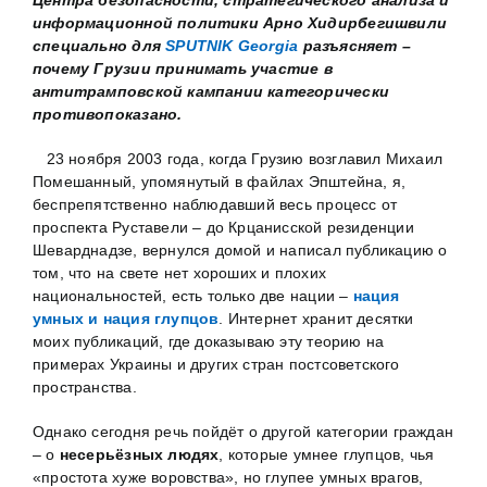
информационной политики Арно Хидирбегишвили
специально для
SPUTNIK
Georgia
разъясняет –
почему Грузии принимать участие в
антитрамповской кампании категорически
противопоказано.
23 ноября 2003 года, когда Грузию возглавил Михаил
Помешанный, упомянутый в файлах Эпштейна, я,
беспрепятственно наблюдавший весь процесс от
проспекта Руставели – до Крцанисской резиденции
Шеварднадзе, вернулся домой и написал публикацию о
том, что на свете нет хороших и плохих
национальностей, есть только две нации –
нация
умных и нация глупцов
. Интернет хранит десятки
моих публикаций, где доказываю эту теорию на
примерах Украины и других стран постсоветского
пространства.
Однако сегодня речь пойдёт о другой категории граждан
– о
несерьёзных людях
, которые умнее глупцов, чья
«простота хуже воровства», но глупее умных врагов,