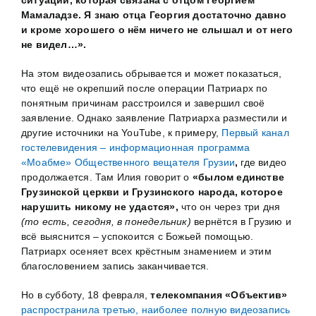
Мамаладзе. Я знаю отца Георгия достаточно давно
и кроме хорошего о нём ничего не слышал и от него
не видел…».
На этом видеозапись обрывается и может показаться,
что ещё не окрепший после операции Патриарх по
понятным причинам расстроился и завершил своё
заявление. Однако заявление Патриарха разместили и
другие источники на YouTube, к примеру,
Первый канал
гостелевидения – информационная программа
«Моабме» Общественного вещателя Грузии
,
где видео
продолжается. Там Илия говорит о
«былом
единстве
Грузинской церкви и Грузинского народа, которое
нарушить никому не удастся»,
что он через три дня
(то есть, сегодня, в понедельник)
вернётся в Грузию и
всё выяснится – успокоится с Божьей помощью.
Патриарх осеняет всех крёстным знамением и этим
благословением запись заканчивается.
Но в субботу, 18 февраля,
телекомпания «Объектив»
распространила третью, наиболее полную видеозапись