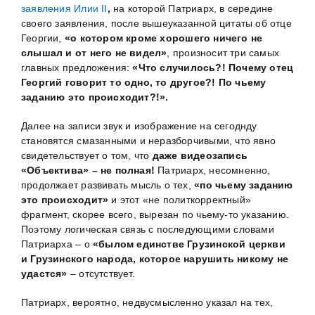
заявления Илии II
,
на которой Патриарх, в середине
своего заявления, после вышеуказанной цитаты об отце
Георгии,
«о котором
кроме хорошего ничего не
слышал и от него не видел»
, произносит три самых
главных предложения:
«Что случилось?! Почему отец
Георгий говорит то одно, то другое?! По чьему
заданию это происходит?!».
Далее на записи звук и изображение на сегоднду
становятся смазанными и неразборчивыми, что явно
свидетельствует о том, что
даже видеозапись
«Объектива» – не полная!
Патриарх, несомненно,
продолжает развивать мысль о тех,
«по чьему заданию
это происходит»
и этот «не политкорректный»
фрагмент, скорее всего, вырезан по чьему-то указанию.
Поэтому логическая связь с последующими словами
Патриарха – о
«былом единстве Грузинской церкви
и Грузинского народа, которое нарушить никому не
удастся»
– отсутствует.
Патриарх, вероятно, недвусмысленно указал на тех,