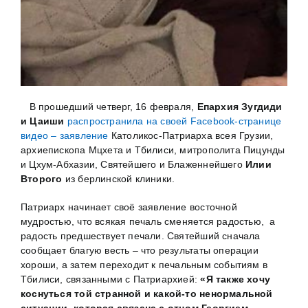
В прошедший четверг, 16 февраля,
Епархия Зугдиди
и Цаиши
распространила на своей Facebook-странице
видео – заявление
Католикос-Патриарха всея Грузии,
архиепископа Мцхета и Тбилиси, митрополита Пицунды
и Цхум-Абхазии, Святейшего и Блаженнейшего
Илии
Второго
из берлинской клиники.
Патриарх начинает своё заявление восточной
мудростью, что всякая печаль сменяется радостью, а
радость предшествует печали. Святейший сначала
сообщает благую весть – что результаты операции
хороши, а затем переходит к печальным событиям в
Тбилиси, связанными с Патриархией:
«Я также хочу
коснуться той странной и какой-то ненормальной
ситуации, которая связана с отцом Георгием