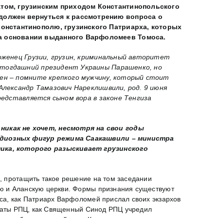
атом, грузинским приходом Константинопольского
должен вернуться к рассмотрению вопроса о
Константинополю, грузинского Патриарха, которых
на основании выданного Варфоломеев Томоса.
оженец Грузии, грузин, криминальный авторитет
– тогдашний президент Украины Парашенко, но
мен – помните крепкого мужчину, который стоит
Александр Тамазович Нареклишвили, род. 9 июня
представляется сыном вора в законе Тенгиза
икак не хочет, несмотря на свои годы
х одиозных фигур режима Саакашвили – министра
ика, которого разыскивает грузинского
, протащить такое решение на том заседании
ую и Аланскую церкви. Формы признания существуют
са, как Патриарх Варфоломей прислал своих экзархов
архаты РПЦ, как Священный Синод РПЦ учредил