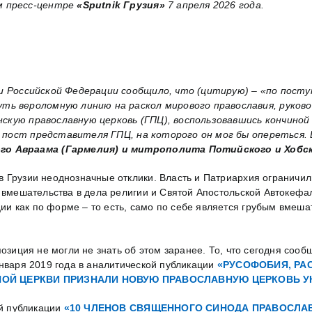
м пресс-центре
«Sputnik Грузия»
7 апреля 2026 года.
и Российской Федерации сообщило, что (цитирую) – «по пос
ь вероломную линию на раскол мирового православия, руково
нскую православную церковь (ГПЦ), воспользовавшись кончино
пост представителя ГПЦ, на которого он мог бы опереться. 
о Авраама (Гармелия) и митрополита Потийского и Хобск
 Грузии неоднозначные отклики. Власть и Патриархия ограничи
е вмешательства в дела религии и Святой Апостольской Автокефа
 как по форме – то есть, само по себе является грубым вмешате
озиция не могли не знать об этом заранее. То, что сегодня сообща
января 2019 года в аналитической публикации
«РУСОФОБИЯ, РАС
НОЙ ЦЕРКВИ ПРИЗНАЛИ НОВУЮ ПРАВОСЛАВНУЮ ЦЕРКОВЬ У
ой публикации
«10 ЧЛЕНОВ СВЯЩЕННОГО СИНОДА ПРАВОСЛА