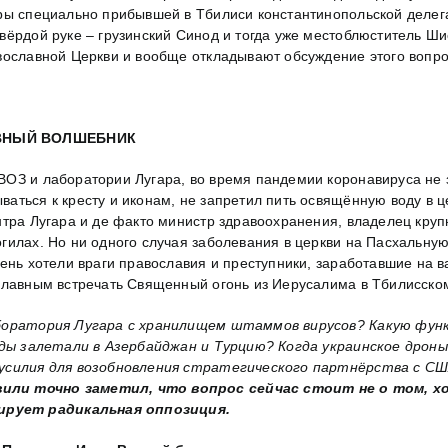
оры специально прибывшей в Тбилиси константинопольской делег
вёрдой руке – грузинский Синод и тогда уже местоблюститель Ш
авославной Церкви и вообще откладывают обсуждение этого вопр
ЛАВНЫЙ ВОЛШЕБНИК
ВОЗ и лаборатории Лугара, во время пандемии коронавируса не
ться к кресту и иконам, не запретил пить освящённую воду в це
нтра Лугара и де факто министр здравоохранения, владелец круп
илах. Но ни одного случая заболевания в церкви на Пасхальную с
чень хотели враги православия и преступники, заработавшие на 
славным встречать Священный огонь из Иерусалима в Тбилисском 
лаборатория Лугара с хранилищем штаммов вирусов? Какую фу
ряды залетали в Азербайджан и Турцию? Когда украинское дрон
е усилия для возобновления стратегического партнёрства с 
или точно заметил, что вопрос сейчас стоит не о том, хо
ирует радикальная оппозиция.