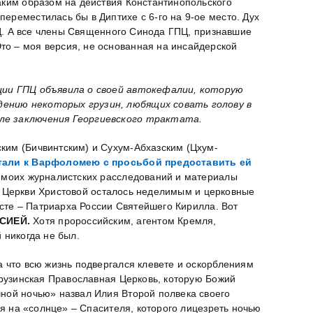
аким образом на действия Константинопольского
ереместилась бы в Диптихе с 6-го на 9-ое место. Дух
ГПЦ. А все члены Священного Синода ГПЦ, признавшие
то – моя версия, не основанная на инсайдерской
ции ГПЦ объявила о своей автокефалии, которую
дению некоторых грузин, любящих совать голову в
сле заключения Георгиевского трактата.
ким (Бичвинтским) и Сухум-Абхазским (Цхум-
тали к Варфоломею с просьбой предоставить ей
х моих журналистских расследований и материалы
ело Церкви Христовой осталось неделимым и церковные
исте – Патриарха России Святейшего Кирилла. Вот
СИЕЙ.
Хотя пророссийским, агентом Кремля,
 никогда не был.
а что всю жизнь подвергался клевете и оскорблениям
Грузинская Православная Церковь, которую Божий
чной ночью» назвал Илия Второй полвека своего
ая на «солнце» – Спасителя, которого лицезреть ночью