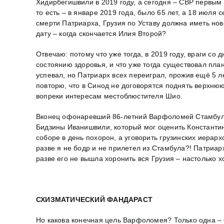
Хидирбегишвили в 2019 году, а сегодня – СВР первы
то есть – в январе 2019 года, было 65 лет, а 18 июля 
смерти Патриарха, Грузия по Уставу должна иметь нов
дату – когда скончается Илия Второй?
Отвечаю: потому что уже тогда, в 2019 году, враги с
состоянию здоровья, и что уже тогда существовал план
успевал, но Патриарх всех переиграл, прожив ещё 5 ле
повторю, что в Синод не договорятся поднять верхнюю
вопреки интересам местоблюстителя Шио.
Вконец офонаревший 86-летний Варфоломей Стамбульс
Бидзины Иванишвили, который мог оценить Константин
соборе в день похорон, а уговорить грузинских иерарх
разве я не бодр и не прилетел из Стамбула?! Патриарх
разве его не вышла хоронить вся Грузия – настолько х
СХИЗМАТИЧЕСКИЙ ФАНДАРАСТ
Но какова конечная цель Варфоломея? Только одна –