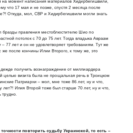
ли на момент написания материалов Хидирбегишвили,
ому что 17 мая и не позже, спустя 2 месяца после
же?! Откуда, мол, СВР и Хидирбегишвили могли знать
едал бразды правления местоблюстителю Шио по
астной потолок с 70 до 75 лет. Тогда владыка Авраам
 – 77 лет и он не удовлетворяет требованиям. Тут же
 же после кончины Илии Второго, к тому же, это
адежде получить вознаграждение от миллиардера
ой целью визита была не прощальная речь в Троицком
нские Патриархи – мол, мне тоже 86 лет, ну и что,
 лет?! Илия Второй тоже был старше 70 лет, ну и что,
 трудно.
точности повторить судьбу Украинской, то есть –