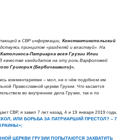
тупающей в СВР информации,
Константинопольский
дствуясь принципом «разделяй и властвуй». На
й
Католикоса-Патриарха всея Грузии Илии
В качестве кандидатов на эту роль Варфоломей
ого Григория (Бербичашвили)».
лись комментариями – мол, ни о чём подобном им
льной Православной церкви Грузии. Что касается
льством во внутренние дела Грузии, так и по
ет СВР, я завил 7 лет назад, 4 и 19 января 2019 года,
КОЛ, ИЛИ БОРЬБА ЗА ПАТРИАРШИЙ ПРЕСТОЛ? – 7
КРАИНЫ»;
ВНОЙ ЦЕРКВИ ГРУЗИИ ПОПЫТАЮТСЯ ЗАХВАТИТЬ