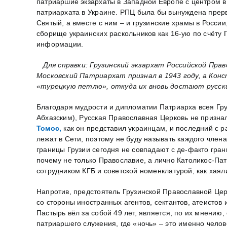
патриаршие экзархаты в Западной Европе с центром в
патриархата в Украине. РПЦ была бы вынуждена прерв
Святый, а вместе с ним – и грузинские храмы в Росси
сборище украинских раскольников как 16-ую по счёту
информации.
Для справки: Грузинский экзархат Российской Прав
Московский Патриархат признал в 1943 году, а Кон
«турецкую петлю», откуда их вновь достают русски
Благодаря мудрости и дипломатии Патриарха всея Гру
Абхазским), Русская Православная Церковь не призна
Томос,
как он представил украинцам, и последний с 
лежат в Сети, поэтому не буду называть каждого член
границы Грузии сегодня не совпадают с де-факто гран
почему не только Православие, а лично Католикос-П
сотрудником КГБ и советской номенклатурой, как хаял
Напротив, предстоятель Грузинской Православной Церк
со стороны иностранных агентов, сектантов, атеистов
Пастырь вёл за собой 49 лет, является, по их мнени
патриаршего служения, где «ночь» – это именно челов