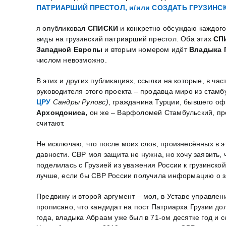
ПАТРИАРШИЙ ПРЕСТОЛ, и/или СОЗДАТЬ ГРУЗИН
я опубликовал
СПИСКИ
и конкретно обсуждаю каждого
виды на грузинский патриарший престол. Оба этих
СП
Западной Европы
и вторым номером идёт
Владыка Г
числом невозможно.
В этих и других публикациях, ссылки на которые, в ч
руководителя этого проекта – продавца миро из стам
ЦРУ
Сандры Руловс)
, гражданина Турции, бывшего оф
Архондониса,
он же – Варфоломей Стамбульский, пред
считают.
Не исключаю, что после моих слов, произнесённых в э
давности. СВР моя защита не нужна, но хочу заявить
поделилась с Грузией из уважения России к грузинск
лучше, если бы СВР России получила информацию о за
Предвижу и второй аргумент – мол, в Уставе управлен
прописано, что кандидат на пост Патриарха Грузии дол
года, владыка Абраам уже был в 71-ом десятке год и се