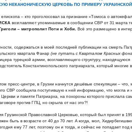
СКУЮ НЕКАНОНИЧЕСКУЮ ЦЕРКОВЬ ПО ПРИМЕРУ УКРАИНСКОЙ
 епископа – кто проголосовал за признание «Томоса о автокефал
ИСКА
возглавляют упоминаемые в сообщении СВР от 31 марта т
риголи – митрополит Поти и Хоби.
Всё это размещено в интер
астности, содержаться в моей последней публикации на смерть Па
бульского квартала Фанар
(не путать с Кварталом Красных фон
ицера турецкой армии, возглавляющего структуру, находящуюся
стоятель Константинопольского патриархата, который многие в 
том пресс-центре, в Грузии начнутся дешёвые спекуляции – что,
, что СВР сообщила поступившую к ней информацию, что могла и 
ой Церкви и памяти Патриарха, на похороны которого прислала 
говоре против ГПЦ, но скрыла от нас это?!
ия Грузинской Православной Церковью, который был принят в 1995
жен быть в возрасте от 40 до 70 лет. А когда, мол, Хидирбегишви
годня ему 77 лет, поэтому он и тогда, и сейчас не попадает под 