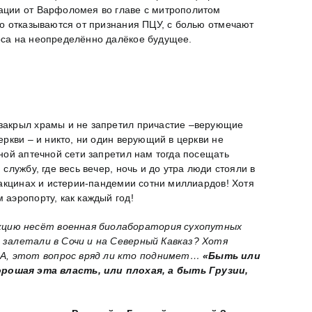
ации от Варфоломея во главе с митрополитом
ио отказываются от признания ПЦУ, с болью отмечают
оса на неопределённо далёкое будущее.
 закрыл храмы и не запретил причастие –верующие
ркви – и никто, ни один верующий в церкви не
ной аптечной сети запретил нам тогда посещать
лужбу, где весь вечер, ночь и до утра люди стояли в
вакцинах и истерии-пандемии сотни миллиардов! Хотя
аэропорту, как каждый год!
нкцию несёт военная биолаборатория сухопутных
ы залетали в Сочи и на Северный Кавказ? Хотя
США, этот вопрос вряд ли кто поднимет…
«Быть или
рошая эта власть, или плохая, а быть Грузии,