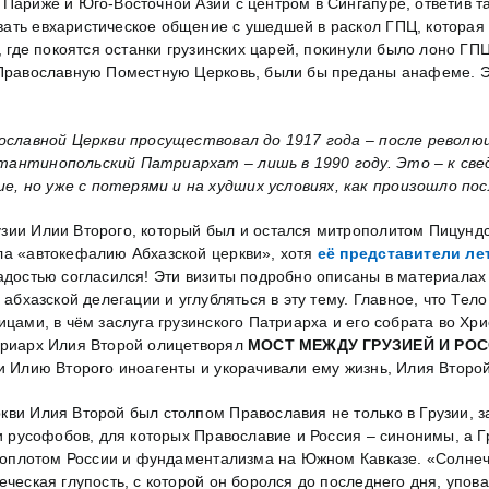
 Париже и Юго-Восточной Азии с центром в Сингапуре, ответив т
ать евхаристическое общение с ушедшей в раскол ГПЦ, которая п
и, где покоятся останки грузинских царей, покинули было лоно 
 Православную Поместную Церковь, были бы преданы анафеме. Э
ославной Церкви просуществовал до 1917 года – после револю
стантинопольский Патриархат – лишь в 1990 году. Это – к све
е, но уже с потерями и на худших условиях, как произошло по
зии Илии Второго, который был и остался митрополитом Пицундс
ла «автокефалию Абхазской церкви», хотя
её представители ле
радостью согласился! Эти визиты подробно описаны в материала
а абхазской делегации и углубляться в эту тему. Главное, что Т
ицами, в чём заслуга грузинского Патриарха и его собрата во Хр
атриарх Илия Второй олицетворял
МОСТ МЕЖДУ ГРУЗИЕЙ И РОС
и Илию Второго иноагенты и укорачивали ему жизнь, Илия Второй
ви Илия Второй был столпом Православия не только в Грузии, з
 и русофобов, для которых Православие и Россия – синонимы, а 
ю, оплотом России и фундаментализма на Южном Кавказе. «Солне
еческая глупость, с которой он боролся до последнего дня, упов