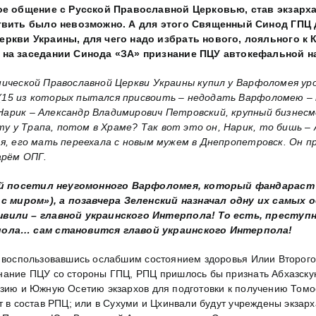
ое общение с Русской Православной Церковью, став экзарх
твить было невозможно. А для этого Священный Синод ГПЦ 
ркви Украины, для чего надо избрать нового, лояльного к 
 на заседании Синода «ЗА» признание ПЦУ автокефальной 
ической Православной Церкви Украины купил у Варфоломея ур
в (15 из которых пытался присвоить – недодать Варфоломею 
 Нарик – Александр Владимирович Петровский, крупный бизнес
у у Трапа, потом в Храме? Так вот это он, Нарик, то бишь – 
ния, его мать переехала с новым мужем в Днепропетровск. Он 
арём ОПГ.
 посетил неугомонного Варфоломея, который фандараст н
 с миром»), а позавчера Зеленский назначал одну их самы
вили – главной украинского Интерпола! То есть, преступн
пола… сам становится главой украинского Интерпола!
, воспользовавшись ослабшим состоянием здоровья Илии Второго
знание ПЦУ со стороны ГПЦ, РПЦ пришлось бы признать Абхазск
азию и Южную Осетию экзархов для подготовки к получению Томо
ут в состав РПЦ; или в Сухуми и Цхинвали будут учреждены экз