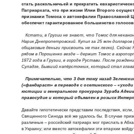
стать раскольничьей и прекратить евхаристическ
Патриархата, что при жизни Илии Второго осущес
признании Томоса о автокефалии Православной Це
обеспечит гарантированное большинство голосов
Кстати, в Грузии не знают, что Томос для неканон
Нарик Днепропетровский. Купил за 25 млн долларо
общаковые деньги присвоить не так легко). Сейчас
рядом в Порошенко везде – держит Томос в аэропорт
1972 года в Грузии, в городе Рустави. После рожде
Суладзе, Бывший напёрсточник, который стал глав
Примечательно, что 3 дня тому назад Зеленский
(«фандараст» в переводе с осетинского – «уходи
юстиции и генерального прокурора Зураба Адеиш
правосудие и который объявлен в розыск Интер
Давайте гипотетически представим последствия, если
Священного Синода всё же удалось бы. В случае при
различные – российский патриарх мог прислать в Абх
в Украину; или вместо автокефалии эти епархии войд