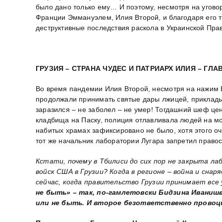
было дано только ему… И поэтому, несмотря на угов
Франции Эммануэлем, Илия Второй, и благодаря его т
деструктивные последствия раскола в Украинской Пр
ГРУЗИЯ – СТРАНА ЧУДЕС И ПАТРИАРХ ИЛИЯ – Г
Во время пандемии Илия Второй, несмотря на нажим 
продолжали принимать святые дары лжицей, прикладыва
заразился – не заболел – не умер! Тогдашний шеф це
кладбища на Паску, полиция отлавливала людей на мог
набитых храмах зафиксировано не было, хотя этого о
тот же начальник лаборатории Лугара запретил право
Кстати, почему в Тбилиси до сих пор не закрыта 
войск США в Грузии? Когда в регионе – война и сна
сейчас, когда правительство Грузии принимает вс
не быть» – так, по-гамлетовски Бидзина Иванишв
или не быть. И второе безответственно провоц