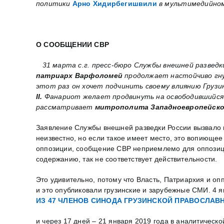
политики
Арно Хидирбегишвили
в мультимедийно
О СООБЩЕНИИ
СВР
31 марта с.г. пресс-бюро Службы внешней разведк
патриарх Варфоломей
продолжает настойчиво гнут
этот раз он хочет подчинить своему влиянию Грузи
II.
Фанариот желает продвинуть на освободившийся 
рассматривает
митрополита Западноевропейског
Заявление Службы внешней разведки России вызвало в
неизвестно, но если такое имеет место, это вопиюще
оппозиции, сообщение СВР неприемлемо для оппозиции
содержанию, так не соответствует действительности.
Это удивительно, потому что Власть, Патриархия и опп
и это опубликовали грузинские и зарубежные СМИ. 4 
ИЗ 47 ЧЛЕНОВ СИНОДА ГРУЗИНСКОЙ ПРАВОСЛАВ
и через 17 дней – 21 января 2019 года в аналитическ