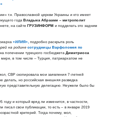
»
ии» т.н. Православной церкви Украины и кто имеет
екущего года
Владыка Абраами – митрополит
нете, на сайте
ГРУЗИНФОРМ
и подделать это задним
триарха
«ИЛИЯ»,
подробно раскрыта роль
арей на родине
сотрудницы Варфоломея по
 на попечении турецкого госбюджета
Димитриоса
мире, в том числе – Турция, патриархатом не
 мол, СВР скопировала мои заявления 7-летней
не делать, но российская внешняя разведка
самую представительную делегацию. Неужели было бы
 году и который вряд ли изменится, в частности,
ли писал свои публикации, то есть – в январе 2019
возрастной критерий. Тогда почему, мол,