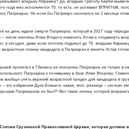
м указывают владыку Абраама? Да, владыке Григолу Бербичашви
сего года ему исполняется 70, то есть, он успевает ВПРИТЫК, пот
ого Патриарха. Но если бы Патриарх скончался на 2 месяца поз
о дня на день ждали смерти Патриарха, который в 2017 году пер
 – после кончины Илии Второго изменить Устав и отодвинуть возр
т, и сегодня, даже если потолок подымут до 75, владыке Аврааму
 возрастную планку кандидата в Патриархи и менять Устав тотчас
кий прилетел в Тбилиси на похороны Патриарха не только в н
опольского Патриарха к почившему в бозе Илие Второму. Главн
ов вообще снять верхний возрастной предел для кандидата в грузи
 – это избранник Духа Божьего, какая, мол, разница – сколько ему
орошим Патриархом он был?! Вот такая логика, которой возразить
Схизма Грузинской Православной Церкви, которая должна в 