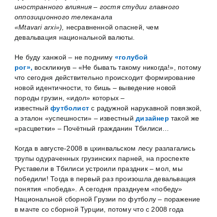
иностранного влияния – гостя студии главного
оппозиционного телеканала
«
Mtavari
arxi
»),
несравненной опасней, чем
девальвация национальной валюты.
Не буду ханжой – не подниму
«голубой
рог»,
воскликнув – «Не бывать такому никогда!», потому
что сегодня действительно происходит формирование
новой идентичности, то бишь – выведение новой
породы грузин, «идол» которых –
известный
футболист
с радужной нарукавной повязкой,
а эталон «успешности» – известный
дизайнер
такой же
«расцветки» – Почётный гражданин Тбилиси…
Когда в августе-2008 в цхинвальском лесу разлагались
трупы одураченных грузинских парней, на проспекте
Руставели в Тбилиси устроили праздник – мол, мы
победили! Тогда в первый раз произошла девальвация
понятия «победа». А сегодня празднуем «победу»
Национальной сборной Грузии по футболу – поражение
в мачте со сборной Турции, потому что с 2008 года