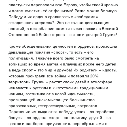
пластунски перепахали всю Европу, чтобы своей кровью
и потом очистить её от фашизма! Разве можно Великую
Победу и их ордена сравнивать с «победами»
сегодняшних «героев»?! Это не только девальвация
понятий, а оскорбление памяти тысяч павших в Великой
Отечественной Войне героев – сынов и дочерей Грузии!
Кроме обесценивания ценностей и орденов, произошла
девальвация понятия «спорт», то есть – его
политизация. Тяжелее всего было смотреть на
вопивших во время матча и плачущих после него детей,
а ведь спорт – это мир и дружба! Их родители – идиоты,
которые проиграли все войны и потеряли 20%
территории Грузии – растят своих детей в атмосфере
ненависти к русским и к «отсталым» традиционным
нациям, воспитывают в новой идентичности,
презирающей инакомыслящее большинство –
православных, гетеросексуальных, патриотов.
Поражение им выдают за победу, успех – за геройство,
бонусы – за ордена, спорт – за политику, друзей – за
врагов и наоборот, приучая жить перевёртышами в