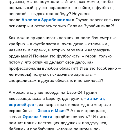
грузины, мы не поумнели… Иначе, как можно, чтобы
нормальный грузин поражение – в войне, в футболе,
неважно! – выдавал за победу? Неужели
после
Авлипия Зурабишвили
в Грузии перевелись все
психиатры и осталась только Саломе Зурабишвили?!
Как можно приравнивать павших на поле боя смертью
храбрых – к футболистам, пусть даже – отличным,
называть и первых, и вторых героями и награждать
орденами?! Почему это футболисты – герои, только
потому, что отлично делают своё дело, как
профессионалы в любой области?! И за это (особенно –
легионеры) получают сказочные зарплаты –
специалистам в других областях и не снилось?!
А может, в случае победы на Евро-24 Грузия
«возвращалась» в Европу, где грузин,
«а значит,
европейцев»,
за накрытым столом ждали «первые
европейцы» –
Зезва и Мзия
?! А если проиграют,
значит
Ордена Чести
придётся вернуть?! И никто
помнит наших настоящих дедушек и прадедушек,
бабушек и прабабушек, которые пешком и по-