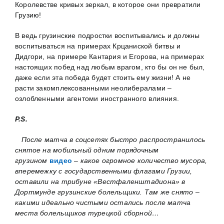
Королевстве кривых зеркал, в которое они превратили
Грузию!
В ведь грузинские подростки воспитывались и должны
воспитываться на примерах Крцаниской битвы и
Дидгори, на примере Кантария и Егорова, на примерах
настоящих побед над любым врагом, кто бы он не был,
даже если эта победа будет стоить ему жизни! А не
расти закомплексованными неолибералами –
озлобленными агентоми иностранного влияния.
P
.
S
.
После матча в соцсетях быстро распространилось
снятое на мобильный одним порядочным
грузином
видео
– какое огромное количество мусора,
вперемежку с государственными флагами Грузии,
оставили на трибуне «Вестфаленштадиона» в
Дортмунде грузинские болельщики. Там же снято –
какими идеально чистыми остались после матча
места болельщиков турецкой сборной…