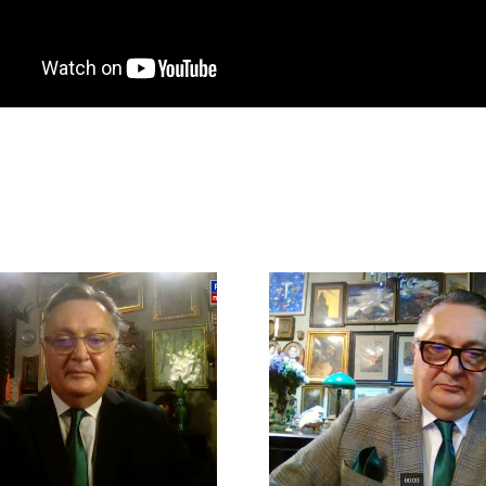
Арн
Арно
Хидирбег
Хидирбегишвили
– о после
– интервью
ошибо
телеканалу
информац
«Беларусь 1»
политике в