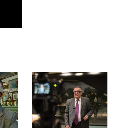
Арно
о
Хидирбегишвили:
ишвили
Запад хочет
дствиях
свергнуть власть
к в
Грузии за отказ
ионной
воевать с
 Грузии