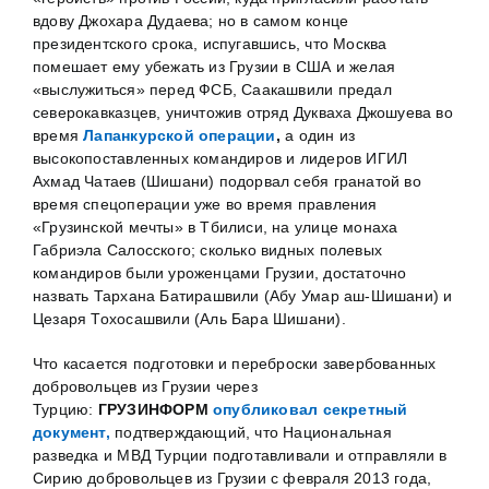
вдову Джохара Дудаева; но в самом конце
президентского срока, испугавшись, что Москва
помешает ему убежать из Грузии в США и желая
«выслужиться» перед ФСБ, Саакашвили предал
северокавказцев, уничтожив отряд Дукваха Джошуева во
время
Лапанкурской операции
,
а один из
высокопоставленных командиров и лидеров ИГИЛ
Ахмад Чатаев (Шишани) подорвал себя гранатой во
время спецоперации уже во время правления
«Грузинской мечты» в Тбилиси, на улице монаха
Габриэла Салосского; сколько видных полевых
командиров были уроженцами Грузии, достаточно
назвать Тархана Батирашвили (Абу Умар аш-Шишани) и
Цезаря Тохосашвили (Аль Бара Шишани).
Что касается подготовки и переброски завербованных
добровольцев из Грузии через
Турцию:
ГРУЗИНФОРМ
опубликовал секретный
документ,
подтверждающий, что Национальная
разведка и МВД Турции подготавливали и отправляли в
Сирию добровольцев из Грузии с февраля 2013 года,