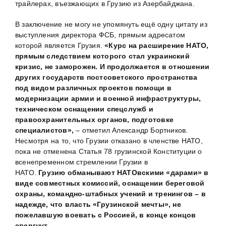
трайлерах, въезжающих в Грузию из Азербайджана.
В заключение не могу не упомянуть ещё одну цитату из
выступления директора ФСБ, прямым адресатом
которой является Грузия.
«Курс на расширение НАТО,
прямым следствием которого стал украинский
кризис, не заморожен. И продолжается в отношении
других государств постсоветского пространства
под видом различных проектов помощи в
модернизации армии и военной инфраструктуры,
техническом оснащении спецслужб и
правоохранительных органов, подготовке
специалистов»,
– отметил Александр Бортников.
Несмотря на то, что Грузии отказано в членстве НАТО,
пока не отменена Статья 78 грузинской Конституции о
всенепременном стремлении Грузии в
НАТО.
Грузию
обманывают НАТОвскими «дарами» в
виде совместных комиссий, оснащении береговой
охраны, командно-штабных учений и тренингов – в
надежде, что власть «Грузинской мечты», не
пожелавшую воевать с Россией, в конце концов
свергнут
.