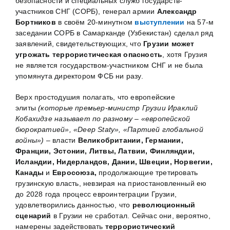
безопасности и специальных служб государств-
участников СНГ (СОРБ), генерал армии
Александр
Бортников
в своём 20-минутном
выступлении
на 57-м
заседании СОРБ в Самарканде (Узбекистан) сделал ряд
заявлений, свидетельствующих, что
Грузии может
угрожать террористическая опасность
, хотя Грузия
не является государством-участником СНГ и не была
упомянута директором ФСБ ни разу.
Верх простодушия полагать, что европейские
элиты
(которые премьер-министр Грузии Ираклий
Кобахидзе называет по разному – «европейской
бюрократией», «
Deep
Stat
у», «Партией глобальной
войны»)
– власти
Великобритании, Германии,
Франции, Эстонии, Литвы, Латвии, Финляндии,
Исландии, Нидерландов, Дании, Швеции, Норвегии,
Канады
и
Евросоюза,
продолжающие третировать
грузинскую власть, невзирая на приостановленный ею
до 2028 года процесс евроинтеграции Грузии,
удовлетворились данностью, что
революционный
сценарий
в Грузии не сработал. Сейчас они, вероятно,
намерены задействовать
террористический