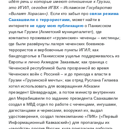
идёт речь и которые имеют отношение к Грузии,
это ИГИЛ, сегодня ИГВХ – Исламское Государство
«Вилаят Хорасан»).
Если кто забыл про
связи режима
Саакашвили с террористами,
может найти в
интернете
не одну мою публикацию
о Панкисском
ущелье Грузии (Ахметский муниципалитет), где
компактно проживают «грузинские» чеченцы – кистинцы;
где были развёрнуты лагеря чеченских боевиков-
террористов и вербовочные пункты ИГИЛ; как
бандподполье в Панкисском ущелье поддерживалось из
Европы и лично Ахмедом Закаевым; как граница с
Чеченской республикой была прозрачной во время
Чеченских войн с Россией – и до прихода к власти в
Грузии «Грузинской мечты»; как отряд Руслана Гилаева
хотел использовать для возвращения Абхазии
президент Шеварднадзе, а потом министр внутренних
дел Мерабишвили по заданию президента Саакашвили
создал в МВД отдел по работе с чеченцами, ингушами,
дагестанцами и черкесами, вооружил их, выдал
удостоверения, создал телекомпанию «ПИК» («Первый
Информационный Кавказский») для пропаганды их
«геройств» против России, куда пригласили работать