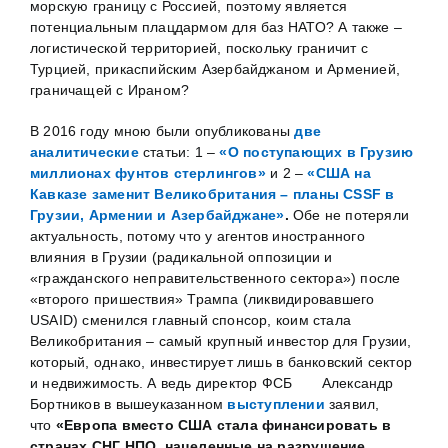
морскую границу с Россией, поэтому является
потенциальным плацдармом для баз НАТО? А также –
логистической территорией, поскольку граничит с
Турцией, прикаспийским Азербайджаном и Арменией,
граничащей с Ираном?
В 2016 году мною были опубликованы
две
аналитические
статьи: 1 –
«О поступающих в Грузию
миллионах фунтов стерлингов»
и 2 –
«США на
Кавказе заменит Великобритания – планы CSSF в
Грузии, Армении и Азербайджане»
.
Обе не потеряли
актуальность, потому что у агентов иностранного
влияния в Грузии (радикальной оппозиции и
«гражданского неправительственного сектора») после
«второго пришествия» Трампа (ликвидировавшего
USAID) сменился главный спонсор, коим стала
Великобритания – самый крупный инвестор для Грузии,
который, однако, инвестирует лишь в банковский сектор
и недвижимость. А ведь директор ФСБ Александр
Бортников в вышеуказанном
выступлении
заявил,
что
«Европа вместо США стала финансировать в
странах СНГ НПО, нацеленные на разрушение