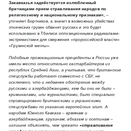
Закавказья задействуется излюбленный
британцами прием стравливания народов по
религиозному и национальному признакам»,
–
уточняет Бортников, а значит в возможных убийствах
этнических грузин обвинят русских и это будет
использовано в Тбилиси оппозиционными радикалами-
экстремистами для свержения «пророссийской власти»
«Грузинской мечты».
Подобные провокационные прецеденты в России уже
имели место относительно гастарбайтеров из
республик Средней Азии, а учитывая, что британские
спецслужбы работают совместно с СБУ, не
исключено, что и недавнее обострение между
русскими и азербайджанцами, кем бы они не были –
криминалами, или журналистами, было специально
спровоцировано британскими и украинскими
спецслужбами по указанию европейских элит. А
народам Южного Кавказа – армянам и
азербайджанцам, грузинам, абхазам и осетинам –
излишне объяснять, чем чревато
«стравливание