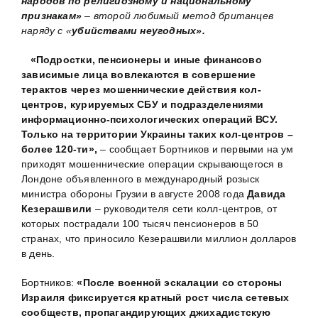
народов по религиозному и национальному
признакам»
– второй любимый метод британцев
наряду с «
убийствами неугодных».
«Подростки, пенсионеры и иные финансово
зависимые лица вовлекаются в совершение
терактов через мошеннические действия кол-
центров, курируемых СБУ и подразделениями
информационно-психологических операций ВСУ.
Только на территории Украины таких кол-центров –
более 120-ти»,
– сообщает Бортников и первыми на ум
приходят мошеннические операции скрывающегося в
Лондоне объявленного в международный розыск
министра обороны Грузии в августе 2008 года
Давида
Кезерашвили
– руководителя сети колл-центров, от
которых пострадали 100 тысяч пенсионеров в 50
странах, что приносило Кезерашвили миллион долларов
в день.
Бортников:
«После военной эскалации со стороны
Израиля фиксируется кратный рост числа сетевых
сообществ, пропагандирующих джихадистскую