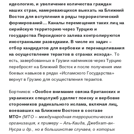
идеологию, и увеличение количества граждан
наших стран, намеревающихся выехать на Ближний
Восток для вступления в ряды террористический
формирований… Каналы перемещения таких лиц на
сирийскую территорию через Турцию и
государства Персидского залива контролируются
иностранными разведками. В числе их задач –
отбор кандидатов для вербовки и перенацеливания
на осуществление терактов в странах исхода
». То
есть, завербованных в Грузии наёмников через Турцию
перебросят на Ближний Восток и после получения ими
боевых навыков в рядах «Исламского Государства»
вернут в Грузию для осуществления терактов.
Бортников: «
Особое внимание связка британских и
украинских спецслужб уделяет поиску и вербовке
сторонников радикального ислама, включая лиц,
воевавших на Ближнем Востоке в составе
МТО»
(МТО – международная террористическая
организация, к примеру – Аль-Каида, Джебхат-ан-
Нусра и др., но в большинстве случаев, о которых