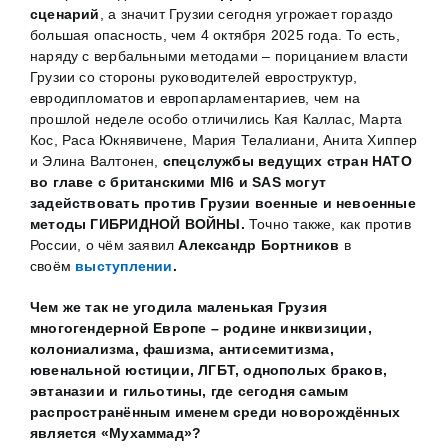
сценарий
, а значит Грузии сегодня угрожает гораздо
большая опасность, чем 4 октября 2025 года. То есть,
наряду с вербальными методами – порицанием власти
Грузии со стороны руководителей евроструктур,
евродипломатов и европарламентариев, чем на
прошлой неделе особо отличились Кая Каллас, Марта
Кос, Раса Юкнявичене, Мария Телалиани, Анита Хиппер
и Элина Валтонен,
спецслужбы ведущих стран НАТО
во главе с британскими
MI
6 и
SAS
могут
задействовать против Грузии военные и невоенные
методы ГИБРИДНОЙ ВОЙНЫ.
Точно также, как против
России, о чём заявил
Александр Бортников
в
своём
выступлении
.
Чем же так не угодила маленькая Грузия
многогендерной Европе – родине инквизиции,
колониализма, фашизма, антисемитизма,
ювенальной юстиции, ЛГБТ, однополых браков,
эвтаназии и гильотины, где сегодня самым
распространённым именем среди новорождённых
является «Мухаммад»?