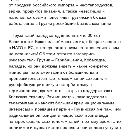
от продажи российского импорта – нефтепродуктов,
зерна, продуктов питания, а также инвестиций и
налогов, которыми пополняют грузинский бюджет
работающие в Грузии российские бизнес-компании.
Грузинский народ сегодня понял, что 30 лет
Вашингтон и Брюссель обманывал их, обещая членство
в НАТО и ЕС, и теперь антагонизм по отношению к ним
не остановить! Об этом открыто заговорили
руководители Грузии – Гарибашвили, Кобахидзе,
Каладзе, но они должны видеть – какие конкретно
министры, парламентарии от большинства и
проправительственные телекомпании сохранили
русофобскую риторику и оскорбительную
терминологию, кроме того – открыто поддерживают
Киевскую Украину. Эти министры, законодатели и
телекомпании наносят больший вред национальным
интересам и правящей партии «Грузинская мечта», чем
радикальная оппозиция и нацистская пропаганда
четырёх фашистских телекомпаний, поэтому время этих
политиков и журналистов прошло и они должны уступить