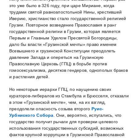
это уже было в 326 году, при царе Мириане, когда
трудами святой равноапостольной Нины, крестившей
Иверию, христианство стало государственной религией
Грузии. Повторное возведение Православия в ранг
государственной религии в Грузии, которая является
Первым и Главным Уделом Пресвятой Богородицы,
дало бы власти «Грузинской мечты» право именем
Всевышнего и грузинской Конституции преодолеть
давление Запада и опереться на Грузинскую
Православную Церковь (ГПЦ) в борьбе против
гомосексуализма, десятков гендеров, однополых браков
и растления детей.
Но некоторые иерархи ГПЦ, по наущению своих
кураторов-либералов из Стамбула и Брюсселя, отказали
в этом «Грузинской мечте», чем, на их взгляд,
преодолели опасность созыва второго
Руис-
Урбниского Собора
. Они, вероятно, испугались, что
государство получит рычаги для проверки целевого
использования государственных субсидий, возможных
фактов крупной коррупции в Грузинской Православной