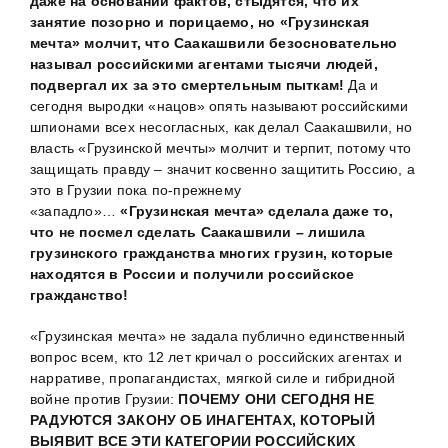
даже на основании фактов, стыдятся, что их
занятие позорно и порицаемо, но «Грузинская
мечта» молчит, что Саакашвили безосновательно
называл российскими агентами тысячи людей,
подвергал их за это смертельным пыткам!
Да и
сегодня выродки «нацов» опять называют российскими
шпионами всех несогласных, как делал Саакашвили, но
власть «Грузинской мечты» молчит и терпит, потому что
защищать правду – значит косвенно защитить Россию, а
это в Грузии пока по-прежнему
«западло»…
«Грузинская мечта» сделала даже то,
что не посмел сделать Саакашвили – лишила
грузинского гражданства многих грузин, которые
находятся в России и получили российское
гражданство!
«Грузинская мечта» не задала публично единственный
вопрос всем, кто 12 лет кричал о российских агентах и
нарративе, пропагандистах, мягкой силе и гибридной
войне против Грузии:
ПОЧЕМУ ОНИ СЕГОДНЯ НЕ
РАДУЮТСЯ ЗАКОНУ ОБ ИНАГЕНТАХ, КОТОРЫЙ
ВЫЯВИТ ВСЕ ЭТИ КАТЕГОРИИ РОССИЙСКИХ