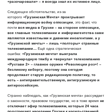
«разочаровали» – я всегда знал их истинное лицо.
Следующее обстоятельство, из-за
которого
«Грузинская Мечта» проигрывает
информационную войну оппозиции
, это факт, что
почти
вся медиа в Грузии – на стороне оппозиции,
все главные телекомпании и информагентства сами
являются известными и давними иноагентами. а у
«Грузинской мечты» – лишь «полторы» странные
телекомпании…
Ещё одна стратегическая
ошибка:
«Грузинская мечта» выиграла
международную тяжбу и «вернула» телекомпанию
«Рустави 2» – главное оружие «Революции роз»! –
безликому киборгу, поэтому она сегодня
продолжает старую редакционную политику, то
есть – антиправительственную, антигрузинскую и
антироссийскую.
Странно наблюдать, как «Грузинская мечта» рассуждает
о законности, правовом государстве, но в тоже время
не
отключает эфир телекомпаниям, которые 24 часа
подстрекают население Грузии к насильственной