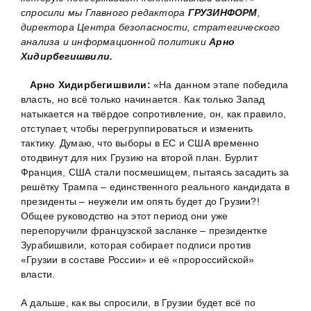
спросили мы Главного редактора
ГРУЗИНФОРМ
,
директора Центра безопасности, стратегического
анализа и информационной политики
Арно
Хидирбегишвили.
Арно Хидирбегишвили:
«На данном этапе победила
власть, но всё только начинается. Как только Запад
натыкается на твёрдое сопротивление, он, как правило,
отступает, чтобы перегруппироваться и изменить
тактику. Думаю, что выборы в ЕС и США временно
отодвинут для них Грузию на второй план. Бурлит
Франция, США стали посмешищем, пытаясь засадить за
решётку Трампа – единственного реального кандидата в
президенты – неужели им опять будет до Грузии?!
Общее руководство на этот период они уже
перепоручили французской засланке – президентке
Зурабишвили, которая собирает подписи против
«Грузии в составе России» и её «пророссийской»
власти.
А дальше, как вы спросили, в Грузии будет всё по