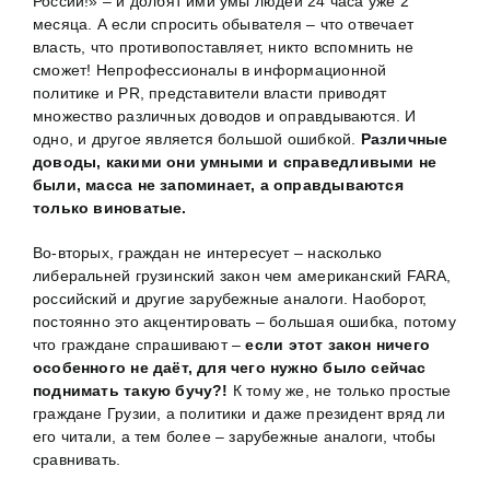
России!» – и долбят ими умы людей 24 часа уже 2
месяца. А если спросить обывателя – что отвечает
власть, что противопоставляет, никто вспомнить не
сможет! Непрофессионалы в информационной
политике и PR, представители власти приводят
множество различных доводов и оправдываются. И
одно, и другое является большой ошибкой.
Различные
доводы, какими они умными и справедливыми не
были, масса не запоминает, а оправдываются
только виноватые.
Во-вторых, граждан не интересует – насколько
либеральней грузинский закон чем американский FARA,
российский и другие зарубежные аналоги. Наоборот,
постоянно это акцентировать – большая ошибка, потому
что граждане спрашивают –
если этот закон ничего
особенного не даёт, для чего нужно было сейчас
поднимать такую бучу?!
К тому же, не только простые
граждане Грузии, а политики и даже президент вряд ли
его читали, а тем более – зарубежные аналоги, чтобы
сравнивать.