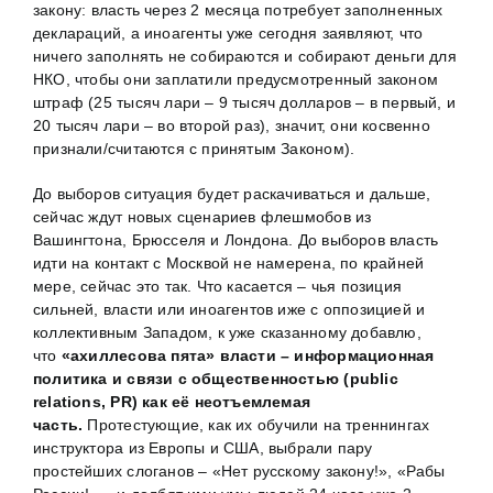
закону: власть через 2 месяца потребует заполненных
деклараций, а иноагенты уже сегодня заявляют, что
ничего заполнять не собираются и собирают деньги для
НКО, чтобы они заплатили предусмотренный законом
штраф (25 тысяч лари – 9 тысяч долларов – в первый, и
20 тысяч лари – во второй раз), значит, они косвенно
признали/считаются с принятым Законом).
До выборов ситуация будет раскачиваться и дальше,
сейчас ждут новых сценариев флешмобов из
Вашингтона, Брюсселя и Лондона. До выборов власть
идти на контакт с Москвой не намерена, по крайней
мере, сейчас это так. Что касается – чья позиция
сильней, власти или иноагентов иже с оппозицией и
коллективным Западом, к уже сказанному добавлю,
что
«ахиллесова пята» власти – информационная
политика и связи с общественностью (public
relations,
PR
) как её неотъемлемая
часть.
Протестующие, как их обучили на треннингах
инструктора из Европы и США, выбрали пару
простейших слоганов – «Нет русскому закону!», «Рабы