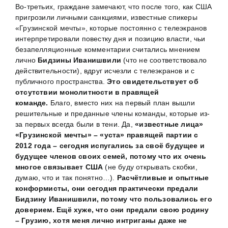
Во-третьих, граждане замечают, что после того, как США
пригрозили личными санкциями, известные спикеры
«Грузинской мечты», которые постоянно с телеэкранов
интерпретировали повестку дня и позицию власти, чьи
безапелляционные комментарии считались мнением
лично
Бидзины Иванишвили
(что не соответствовало
действительности), вдруг исчезли с телеэкранов и с
публичного пространства.
Это свидетельствует об
отсутствии монолитности в правящей
команде.
Благо, вместо них на первый план вышли
решительные и преданные члены команды, которые из-
за первых всегда были в тени. Да,
«известные лица»
«Грузинской мечты» – «уста» правящей партии с
2012 года – сегодня испугались за своё будущее и
будущее членов своих семей, потому что их очень
многое связывает США
(не буду открывать скобки,
думаю, что и так понятно…).
Расчётливые и опытные
конформисты, они сегодня практически предали
Бидзину Иванишвили, потому что пользовались его
доверием. Ещё хуже, что они предали свою родину
– Грузию, хотя меня лично интриганы даже не