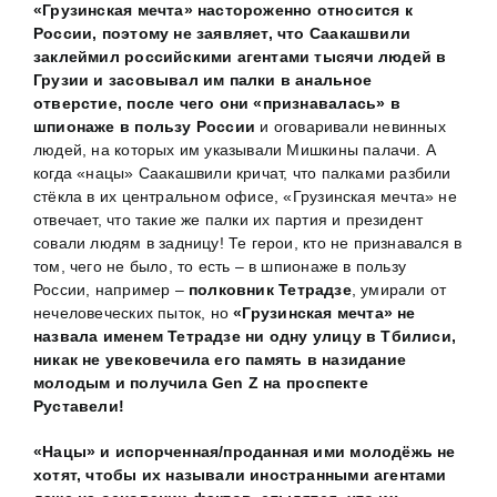
«Грузинская мечта» настороженно относится к
России, поэтому не заявляет, что Саакашвили
заклеймил российскими агентами тысячи людей в
Грузии и засовывал им палки в анальное
отверстие, после чего они «признавалась» в
шпионаже в пользу России
и оговаривали невинных
людей, на которых им указывали Мишкины палачи. А
когда «нацы» Саакашвили кричат, что палками разбили
стёкла в их центральном офисе, «Грузинская мечта» не
отвечает, что такие же палки их партия и президент
совали людям в задницу! Те герои, кто не признавался в
том, чего не было, то есть – в шпионаже в пользу
России, например –
полковник Тетрадзе
, умирали от
нечеловеческих пыток, но
«Грузинская мечта» не
назвала именем Тетрадзе ни одну улицу в Тбилиси,
никак не увековечила его память в назидание
молодым и получила
Gen
Z
на проспекте
Руставели!
«Нацы» и испорченная/проданная ими молодёжь не
хотят, чтобы их называли иностранными агентами