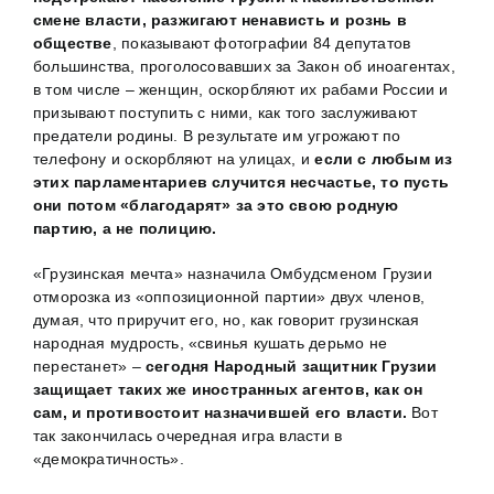
смене власти, разжигают ненависть и рознь в
обществе
, показывают фотографии 84 депутатов
большинства, проголосовавших за Закон об иноагентах,
в том числе – женщин, оскорбляют их рабами России и
призывают поступить с ними, как того заслуживают
предатели родины. В результате им угрожают по
телефону и оскорбляют на улицах, и
если с любым из
этих парламентариев случится несчастье, то пусть
они потом «благодарят» за это свою родную
партию, а не полицию.
«Грузинская мечта» назначила Омбудсменом Грузии
отморозка из «оппозиционной партии» двух членов,
думая, что приручит его, но, как говорит грузинская
народная мудрость, «свинья кушать дерьмо не
перестанет» –
сегодня Народный защитник Грузии
защищает таких же иностранных агентов, как он
сам, и противостоит назначившей его власти.
Вот
так закончилась очередная игра власти в
«демократичность».