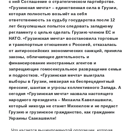
с ней Соглашение о стратегическом партнёрстве.
«Грузинская мечта» – единственная сила в Грузии,
которая полностью возьмёт на себя
ответственность за судьбу государства после 12
лет безуспешных попыток следовать западному
регламенту с целью сделать Грузию членом ЕС и
НАТО. «Грузинская мечта» восстановила торговые
и транспортные отношения с Россией, отказалась
от антироссийских экономических санкций, приняла
законы, обличающие деятельность и
финансирование иностранных агентов и
запрещающие гомосексуальное развращение семьи
и подростков. «Грузинская мечта» выиграла
выборы в Грузии, невзирая на беспрецедентный
прессинг, шантаж и угрозы коллективного Запада. А
сегодня «Грузинская мечта» назвала настоящего
народного президента – Михаила Кавелашвили,
который никогда не станет Михеилом и не предаст
Грузию и грузинское гражданство, как гражданин
Украины Саакашвили!
Что касается вышеупомянутой оппозиции, которая