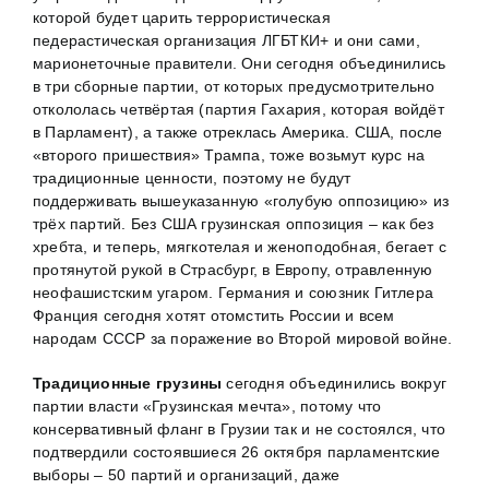
которой будет царить террористическая
педерастическая организация ЛГБТКИ+ и они сами,
марионеточные правители. Они сегодня объединились
в три сборные партии, от которых предусмотрительно
откололась четвёртая (партия Гахария, которая войдёт
в Парламент), а также отреклась Америка. США, после
«второго пришествия» Трампа, тоже возьмут курс на
традиционные ценности, поэтому не будут
поддерживать вышеуказанную «голубую оппозицию» из
трёх партий. Без США грузинская оппозиция – как без
хребта, и теперь, мягкотелая и женоподобная, бегает с
протянутой рукой в Страсбург, в Европу, отравленную
неофашистским угаром. Германия и союзник Гитлера
Франция сегодня хотят отомстить России и всем
народам СССР за поражение во Второй мировой войне.
Традиционные грузины
сегодня объединились вокруг
партии власти «Грузинская мечта», потому что
консервативный фланг в Грузии так и не состоялся, что
подтвердили состоявшиеся 26 октября парламентские
выборы – 50 партий и организаций, даже