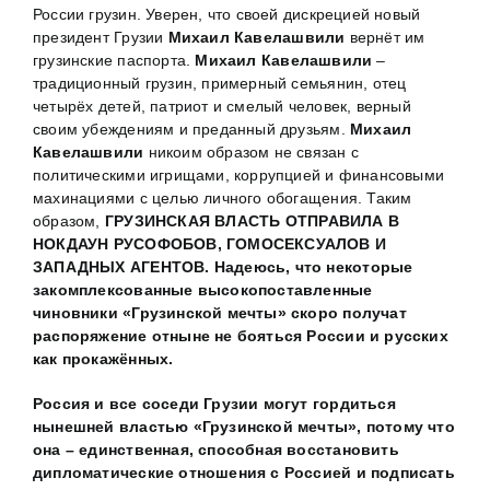
России грузин. Уверен, что своей дискрецией новый
президент Грузии
Михаил Кавелашвили
вернёт им
грузинские паспорта.
Михаил Кавелашвили
–
традиционный грузин, примерный семьянин, отец
четырёх детей, патриот и смелый человек, верный
своим убеждениям и преданный друзьям.
Михаил
Кавелашвили
никоим образом не связан с
политическими игрищами, коррупцией и финансовыми
махинациями с целью личного обогащения. Таким
образом,
ГРУЗИНСКАЯ ВЛАСТЬ ОТПРАВИЛА В
НОКДАУН РУСОФОБОВ, ГОМОСЕКСУАЛОВ И
ЗАПАДНЫХ АГЕНТОВ. Надеюсь, что некоторые
закомплексованные высокопоставленные
чиновники «Грузинской мечты» скоро получат
распоряжение отныне не бояться России и русских
как прокажённых.
Россия и все соседи Грузии могут гордиться
нынешней властью «Грузинской мечты», потому что
она – единственная, способная восстановить
дипломатические отношения с Россией и подписать