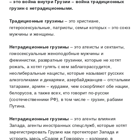
– это война внутри Грузии – война традиционных
грузин с нетрадиционными.
Традиционные грузины
– это христиане,
гетеросексуальные, патриоты, семьи которых – это союз
мужчины и женщины.
Нетрадиционные грузины
– это атеисты и сектанты,
гомосексуальные женоподобные мужчины и
феминистки, развратные грузинки, которые не хотят
рожать, а хотят гулять с кем заблагорассудится,
неолиберальные нацисты, которые называют русских
алкоголиками и дикарями, азербайджанцев – отсталыми
татарами, армян – курдами, чем оскорбляют обе нации,
белорусов, а также всех, кто говорит по-русски
(соотечественники РФ), в том числе – грузин, рабами
Путина.
Нетрадиционные грузины
– это агенты влияния
Запада, агенты иностранных спецслужб, которые хотят
зарегистрировать Грузию как протекторат Запада и
устроить здесь «Содом и Гоморру» – колонию, в