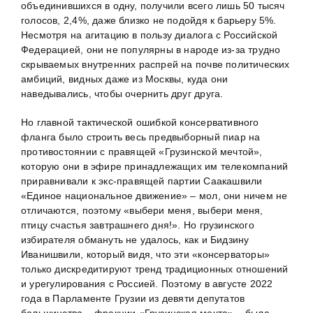
объединившихся в одну, получили всего лишь 50 тысяч
голосов, 2,4%, даже близко не подойдя к барьеру 5%.
Несмотря на агитацию в пользу диалога с Российской
Федерацией, они не популярны в народе из-за трудно
скрываемых внутренних распрей на почве политических
амбиций, видных даже из Москвы, куда они
наведывались, чтобы очернить друг друга.
Но главной тактической ошибкой консервативного
фланга было строить весь предвыборный пиар на
противостоянии с правящей «Грузинской мечтой»,
которую они в эфире принадлежащих им телекомпаний
приравнивали к экс-правящей партии Саакашвили
«Единое национальное движение» – мол, они ничем не
отличаются, поэтому «выбери меня, выбери меня,
птицу счастья завтрашнего дня!». Но грузинского
избирателя обмануть не удалось, как и Бидзину
Иванишвили, который видя, что эти «консерваторы»
только дискредитируют тренд традиционных отношений
и урегулирования с Россией. Поэтому в августе 2022
года в Парламенте Грузии из девяти депутатов
большинства – фракции «Грузинская мечта» – была