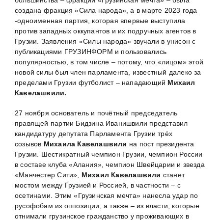
создана фракция «Сила народа», а в марте 2023 года
-одноименная партия, которая впервые выступила
против западных оккупантов и их подручных агентов в
Грузии. Заявления «Силы народа» звучали в унисон с
публикациями ГРУЗИНФОРМ и пользовались
популярностью, в том числе – потому, что «лицом» этой
новой силы был член парламента, известный далеко за
пределами Грузии футболист – нападающий
Михаил
Кавелашвили.
27 ноября основатель и почётный председатель
правящей партии Бидзина Иванишвили представил
кандидатуру депутата Парламента Грузии трёх
созывов
Михаила Кавелашвили
на пост президента
Грузии. Шестикратный чемпион Грузии, чемпион России
в составе клуба «Алания», чемпион Швейцарии и звезда
«Манчестер Сити»,
Михаил
Кавелашвили
станет
мостом между Грузией и Россией, в частности – с
осетинами. Этим «Грузинская мечта» нанесла удар по
русофобам из оппозиции, а также – из власти, которые
отнимали грузинское гражданство у проживающих в