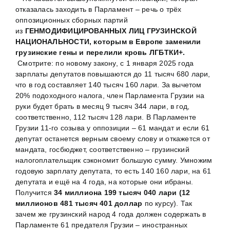
отказалась заходить в Парламент – речь о трёх
оппозиционных сборных партий
из
ГЕНМОДИФИЦИРОВАННЫХ ЛИЦ ГРУЗИНСКОЙ
НАЦИОНАЛЬНОСТИ, которым в Европе заменили
грузинские гены и перелили кровь ЛГБТКИ+.
Смотрите: по новому закону, с 1 января 2025 года
зарплаты депутатов повышаются до 11 тысяч 680 лари,
что в год составляет 140 тысяч 160 лари. За вычетом
20% подоходного налога, член Парламента Грузии на
руки будет брать в месяц 9 тысяч 344 лари, в год,
соответственно, 112 тысяч 128 лари. В Парламенте
Грузии 11-го созыва у оппозиции – 61 мандат и если 61
депутат останется верным своему слову и откажется от
мандата, госбюджет, соответственно – грузинский
налогоплательщик сэкономит большую сумму. Умножим
годовую зарплату депутата, то есть 140 160 лари, на 61
депутата и ещё на 4 года, на которые они ибраны.
Получится
34 миллиона 199 тысяч 040 лари (12
миллионов 481 тысяч 401 доллар
по курсу). Так
зачем же грузинский народ 4 года должен содержать в
Парламенте 61 предателя Грузии – иностранных