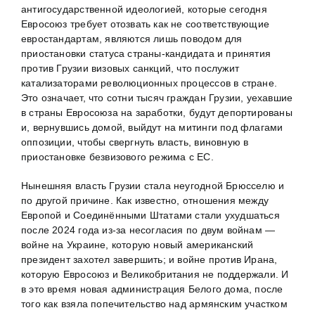
антигосударственной идеологией, которые сегодня
Евросоюз требует отозвать как не соответствующие
евростандартам, являются лишь поводом для
приостановки статуса страны-кандидата и принятия
против Грузии визовых санкций, что послужит
катализаторами революционных процессов в стране.
Это означает, что сотни тысяч граждан Грузии, уехавшие
в страны Евросоюза на заработки, будут депортированы
и, вернувшись домой, выйдут на митинги под флагами
оппозиции, чтобы свергнуть власть, виновную в
приостановке безвизового режима с ЕС.
Нынешняя власть Грузии стала неугодной Брюсселю и
по другой причине. Как известно, отношения между
Европой и Соединёнными Штатами стали ухудшаться
после 2024 года из-за несогласия по двум войнам —
войне на Украине, которую новый американский
президент захотел завершить; и войне против Ирана,
которую Евросоюз и Великобритания не поддержали. И
в это время новая администрация Белого дома, после
того как взяла попечительство над армянским участком