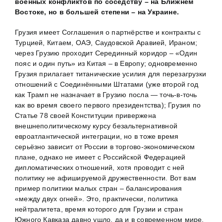
военных конфликтов по соседству – на Ближнем
Востоке, но в большей степени – на Украине.
Грузия имеет Соглашения о партнёрстве и контракты с
Турцией, Китаем, ОАЭ, Саудовской Аравией, Ираном;
через Грузию проходит Серединный коридор – «Один
пояс и один путь» из Китая – в Европу; одновременно
Грузия прилагает титанические усилия для перезагрузки
отношений с Соединёнными Штатами (уже второй год
как Трамп не назначает в Грузию посла — точь-в-точь
как во время своего первого президентства); Грузия по
Статье 78 своей Конституции привержена
внешнеполитическому курсу безальтернативной
евроатлантической интеграции, но в тоже время
серьёзно зависит от России в торгово-экономическом
плане, однако не имеет с Российской Федерацией
дипломатических отношений, хотя проводит с ней
политику не афишируемой дружественности. Вот вам
пример политики малых стран – балансирования
«между двух огней». Это, практически, политика
нейтралитета, время которого для Грузии и стран
Южного Кавказа давно ушло, да и в современном мире,