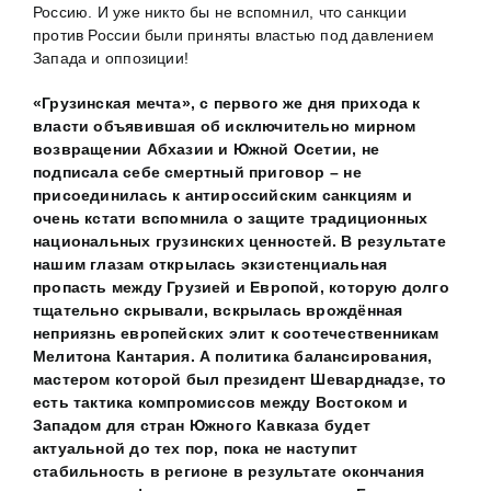
Россию. И уже никто бы не вспомнил, что санкции
против России были приняты властью под давлением
Запада и оппозиции!
«Грузинская мечта», с первого же дня прихода к
власти объявившая об исключительно мирном
возвращении Абхазии и Южной Осетии, не
подписала себе смертный приговор – не
присоединилась к антироссийским санкциям и
очень кстати вспомнила о защите традиционных
национальных грузинских ценностей.
В результате
нашим глазам открылась экзистенциальная
пропасть между Грузией и Европой, которую долго
тщательно скрывали, вскрылась врождённая
неприязнь европейских элит к соотечественникам
Мелитона Кантария.
А
политика балансирования,
мастером которой был президент Шеварднадзе, то
есть тактика компромиссов между Востоком и
Западом для стран Южного Кавказа будет
актуальной до тех пор, пока не наступит
стабильность в регионе в результате окончания