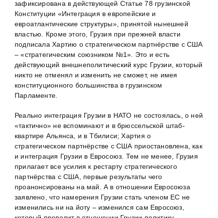
зафиксирована в действующей Статье 78 грузинской
Конституции «Интеграция в европейские и
евроатлантические структуры», принятой нынешней
властью. Кроме этого, Грузия при прежней власти
подписала Хартию о стратегическом партнёрстве с США
– «стратегическим союзником №1». Это и есть
действующий внешнеполитический курс Грузии, который
никто не отменял и изменить не сможет, не имея
конституционного большинства в грузинском
Парламенте.
Реально интеграция Грузии в НАТО не состоялась, о ней
«тактично» не вспоминают и в брюссельской штаб-
квартире Альянса, и в Тбилиси; Хартия о
стратегическом партнёрстве с США приостановлена, как
и интеграция Грузии в Евросоюз. Тем не менее, Грузия
прилагает все усилия к рестарту стратегического
партнёрства с США, первые результаты чего
проанонсированы на май. А в отношении Евросоюза
заявлено, что намерения Грузии стать членом ЕС не
изменились ни на йоту – изменился сам Евросоюз,
который проводит в отношении Грузии политику