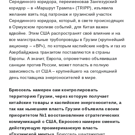
Серединного коридора, переименовав Зангезурский
коридор – в «Маршрут Трампа» (TRIPP), изъявила
желание взять под патронаж и грузинский участок
Серединного коридора, который, в свете происходящих
в Ормузском проливе событий, для Китая важен
вдвойне. Этим США распространят своё влияние и на
все магистральные трубопроводы в Грузии (крупнейший
акционер – «ВР»), по которым каспийские нефть и газ из
Азербайджана транзитом поставляются в страны
Европы. А значит, Европа, опрометчиво объявившая
санкции против России, может попасть в полную
зависимость от США – крупнейшего на сегодняшний
день поставщика энергоносителей в мире.
Брюссель намерен сам контролировать
территорию Грузии, через которую получает
китайские товары и каспийские энергоносители, а
так как нынешняя власть Грузии объявила своим
приоритетом №1 восстановление стратегических
коммуникаций с США, Евросоюз намерен сменить
действующую проамериканскую власть
«Грузинской мечты».
Брюссель шантажирует