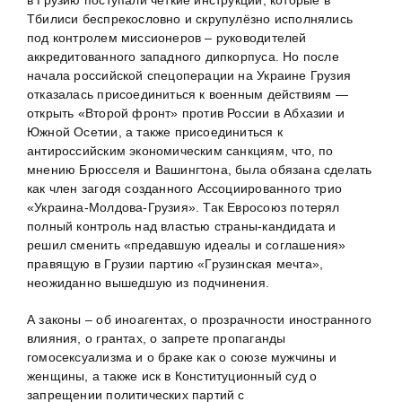
в Грузию поступали чёткие инструкции, которые в
Тбилиси беспрекословно и скрупулёзно исполнялись
под контролем миссионеров – руководителей
аккредитованного западного дипкорпуса. Но после
начала российской спецоперации на Украине Грузия
отказалась присоединиться к военным действиям —
открыть «Второй фронт» против России в Абхазии и
Южной Осетии, а также присоединиться к
антироссийским экономическим санкциям, что, по
мнению Брюсселя и Вашингтона, была обязана сделать
как член загодя созданного Ассоциированного трио
«Украина-Молдова-Грузия». Так Евросоюз потерял
полный контроль над властью страны-кандидата и
решил сменить «предавшую идеалы и соглашения»
правящую в Грузии партию «Грузинская мечта»,
неожиданно вышедшую из подчинения.
А законы – об иноагентах, о прозрачности иностранного
влияния, о грантах, о запрете пропаганды
гомосексуализма и о браке как о союзе мужчины и
женщины, а также иск в Конституционный суд о
запрещении политических партий с