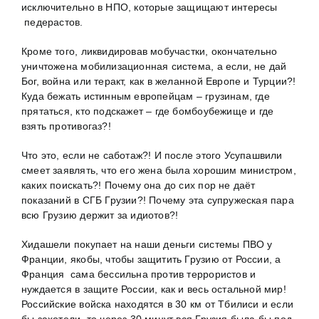
исключительно в НПО, которые защищают интересы
педерастов.
Кроме того, ликвидировав мобучастки, окончательно
уничтожена мобилизационная система, а если, не дай
Бог, война или теракт, как в желанной Европе и Турции?!
Куда бежать истинным европейцам – грузинам, где
прятаться, кто подскажет – где бомбоубежище и где
взять противогаз?!
Что это, если не саботаж?! И после этого Усупашвили
смеет заявлять, что его жена была хорошим министром,
каких поискать?! Почему она до сих пор не даёт
показаний в СГБ Грузии?! Почему эта супружеская пара
всю Грузию держит за идиотов?!
Хидашели покупает на наши деньги системы ПВО у
Франции, якобы, чтобы защитить Грузию от России, а
Франция сама бессильна против террористов и
нуждается в защите России, как и весь остальной мир!
Российские войска находятся в 30 км от Тбилиси и если
бы захотели, то через 30 минут вся Грузия была бы под