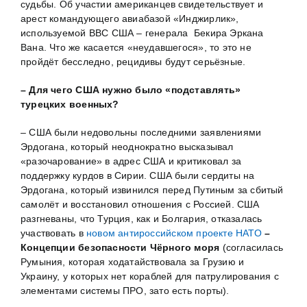
судьбы. Об участии американцев свидетельствует и
арест командующего авиабазой «Инджирлик»,
используемой ВВС США – генерала Бекира Эркана
Вана. Что же касается «неудавшегося», то это не
пройдёт бесследно, рецидивы будут серьёзные.
– Для чего США нужно было «подставлять»
турецких военных?
– США были недовольны последними заявлениями
Эрдогана, который неоднократно высказывал
«разочарование» в адрес США и критиковал за
поддержку курдов в Сирии. США были сердиты на
Эрдогана, который извинился перед Путиным за сбитый
самолёт и восстановил отношения с Россией. США
разгневаны, что Турция, как и Болгария, отказалась
участвовать в
новом антироссийском проекте НАТО
–
Концепции безопасности Чёрного моря
(согласилась
Румыния, которая ходатайствовала за Грузию и
Украину, у которых нет кораблей для патрулирования с
элементами системы ПРО, зато есть порты).