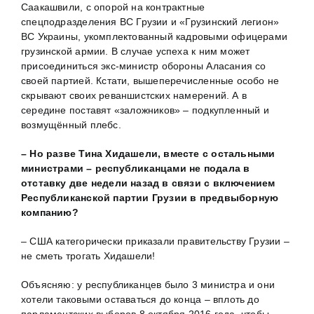
Саакашвили, с опорой на контрактные
спецподразделения ВС Грузии и «Грузинский легион»
ВС Украины, укомплектованный кадровыми офицерами
грузинской армии. В случае успеха к ним может
присоединиться экс-министр обороны Аласания со
своей партией. Кстати, вышеперечисленные особо не
скрывают своих реваншистских намерений. А в
середине поставят «заложников» – подкупленный и
возмущённый плебс.
– Но разве Тина Хидашели, вместе с остальными
министрами – республиканцами не подала в
отставку две недели назад в связи с включением
Республиканской партии Грузии в предвыборную
компанию?
– США категорически приказали правительству Грузии –
не сметь трогать Хидашели!
Объясняю: у республиканцев было 3 министра и они
хотели таковыми оставаться до конца – вплоть до
парламентских выборов 8 октября 2016 года, чтобы