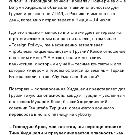
силой» и «гибридной войной» Кремля? Подчёркиваю – в
Батуми Хидашели объявила главной опасностью для
Грузии и региона не ИГИЛ, а Россию, и именно в тот
день, когда мир потряс теракт в Ницце – 14 июля!
Где это видано – министр в отставке даёт интервью на
стратегические темы направо и налево, в том числе –
«Foreign Policy», где неожиданно затрагивает
«проблемы нацменьшинств» в Грузии? Какое отношение
она к ним имеет?! А может, она имеет в виду
панкиссцев, с которыми у неё – тесные контакты и для
которых лидером и героем остаётся их земляк – Тархан
Батирашвили, он же Абу Умар аш-Шишани?!
Повторяю – полууволенная Хидашели представляет для
Грузии такую же опасность, как для Турции – уволенный
полковник Мухарем Косе, бывший юридический
советник Генштаба Турции и организатор военного
переворота в ночь с пятницу на субботу!
– Господин Арно, мне кажется, вы переоцениваете
Тину Хидашели и преувеличивается опасность: как