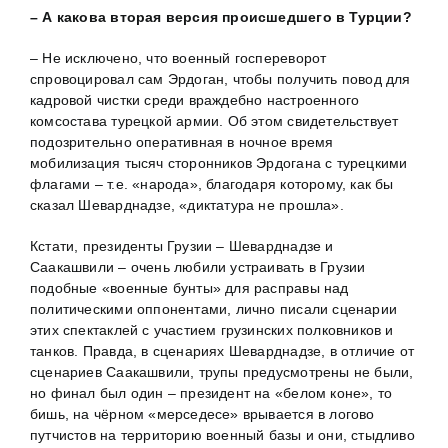
– А какова вторая версия происшедшего в Турции?
– Не исключено, что военный госпереворот
спровоцировал сам Эрдоган, чтобы получить повод для
кадровой чистки среди враждебно настроенного
комсостава турецкой армии. Об этом свидетельствует
подозрительно оперативная в ночное время
мобилизация тысяч сторонников Эрдогана с турецкими
флагами – т.е. «народа», благодаря которому, как бы
сказал Шеварднадзе, «диктатура не прошла».
Кстати, президенты Грузии – Шеварднадзе и
Саакашвили – очень любили устраивать в Грузии
подобные «военные бунты» для расправы над
политическими оппонентами, лично писали сценарии
этих спектаклей с участием грузинских полковников и
танков. Правда, в сценариях Шеварднадзе, в отличие от
сценариев Саакашвили, трупы предусмотрены не были,
но финал был один – президент на «белом коне», то
бишь, на чёрном «мерседесе» врывается в логово
путчистов на территорию военный базы и они, стыдливо