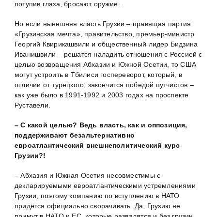
потупив глаза, бросают оружие…
Но если нынешняя власть Грузии – правящая партия
«Грузинская мечта», правительство, премьер-министр
Георгий Квирикашвили и общественный лидер Бидзина
Иванишвили – решатся наладить отношения с Россией с
целью возвращения Абхазии и Южной Осетии, то США
могут устроить в Тбилиси госпереворот, который, в
отличии от турецкого, закончится победой путчистов –
как уже было в 1991-1992 и 2003 годах на проспекте
Руставели.
– С какой целью? Ведь власть, как и оппозиция,
поддерживают безальтернативно
евроатлантический внешнеполитический курс
Грузии?!
– Абхазия и Южная Осетия несовместимы с
декларируемыми евроатлантическими устремлениями
Грузии, поэтому компанию по вступлению в НАТО
придётся официально сворачивать. Да, Грузию не
примут в НАТО и ЕС, которые развалятся и без грузин,