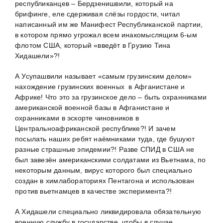
республиканцев – Бердзенишвили, который на
брифинге, еле сдерживая слёзы гордости, читал
написанный им же Манифест Республиканской партии,
в котором прямо угрожал всем инакомыслящим 6-ым
флотом США, который «введёт в Грузию Тина
Хидашели»?!
А Усупашвили называет «самым грузинским делом»
нахождение грузинских военных в Афганистане и
Африке! Что это за грузинское дело – быть охранниками
американской военной базы в Афганистане и
охранниками в эскорте чиновников в
Центральноафриканской республике?! И зачем
посылать наших ребят наёмниками туда, где бушуют
разные страшные эпидемии?! Разве СПИД в США не
был завезён американскими солдатами из Вьетнама, по
некоторым данным, вирус которого был специально
создан в химлабораториях Пентагона и использован
против вьетнамцев в качестве эксперимента?!
А Хидашели специально ликвидировала обязательную
военную службу в государстве, чтобы в случае