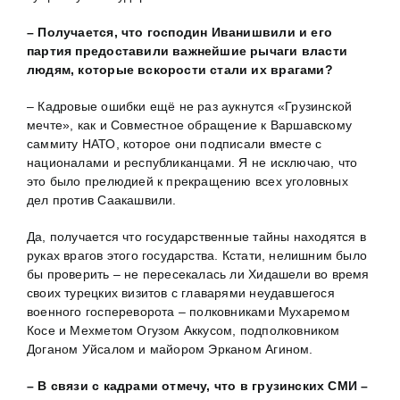
– Получается, что господин Иванишвили и его
партия предоставили важнейшие рычаги власти
людям, которые вскорости стали их врагами?
– Кадровые ошибки ещё не раз аукнутся «Грузинской
мечте», как и Совместное обращение к Варшавскому
саммиту НАТО, которое они подписали вместе с
националами и республиканцами. Я не исключаю, что
это было прелюдией к прекращению всех уголовных
дел против Саакашвили.
Да, получается что государственные тайны находятся в
руках врагов этого государства. Кстати, нелишним было
бы проверить – не пересекалась ли Хидашели во время
своих турецких визитов с главарями неудавшегося
военного госпереворота – полковниками Мухаремом
Косе и Мехметом Огузом Аккусом, подполковником
Доганом Уйсалом и майором Эрканом Агином.
– В связи с кадрами отмечу, что в грузинских СМИ –