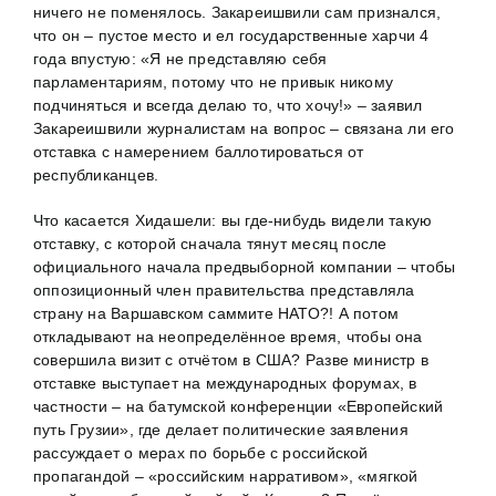
ничего не поменялось. Закареишвили сам признался,
что он – пустое место и ел государственные харчи 4
года впустую: «Я не представляю себя
парламентариям, потому что не привык никому
подчиняться и всегда делаю то, что хочу!» – заявил
Закареишвили журналистам на вопрос – связана ли его
отставка с намерением баллотироваться от
республиканцев.
Что касается Хидашели: вы где-нибудь видели такую
отставку, с которой сначала тянут месяц после
официального начала предвыборной компании – чтобы
оппозиционный член правительства представляла
страну на Варшавском саммите НАТО?! А потом
откладывают на неопределённое время, чтобы она
совершила визит с отчётом в США? Разве министр в
отставке выступает на международных форумах, в
частности – на батумской конференции «Европейский
путь Грузии», где делает политические заявления
рассуждает о мерах по борьбе с российской
пропагандой – «российским нарративом», «мягкой