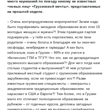
много нареканий по поводу никому не известных
«новых лиц» «Грузинской мечты», представленных
на прошлой неделе.
– Очень контрпродуктивное мероприятие! Зачем надо
было подчёркивать западное образование всех этих 15
молодых женщин и мужчин?! Этим правящая партия
подчеркнула – у тебя есть перспектива, если твои
родители – очень богаты и благодаря им ты окончил
оксфорды, кембриджи и гарварды! А как быть
небогатым, коих в Грузии – 99% и кто учится в
тбилисских ГПИ и ТГУ?! Что это, как не дискредитация
грузинского высшего образования?! Для чего тогда нам
столько студентов и выпускников?! И чем уступает
прилежный местный студент с грузинским образованием
зарубежному, если не превосходит его?! Разве
известные грузинские специалисты – эмигранты с
академическим традиционным образованием, не
нарасхват в США и Европе?! Тем более, что в Грузии
мало кто отличает полноценное образование за
рубежом – от годичных курсов, дипломы западных
университетов – от ими же выданных сертификатов…