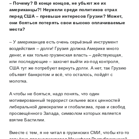
– Почему? В конце концов, не убьют же их
американцы?! Неужели среди политиков страх
перед США – превыше интересов Грузии? Может,
они бояться потерять свои высоко оплачиваемые
места?
– У американцев есть очень серьёзный инструмент
воздействия – долги! Грузия должна Америке много
денег, и как только грузинская власть – действующая,
или последующие – захочет выйти из-под контроля,
США тут же потребуют вернуть долги. А нет, так Грузию
объявят банкротом и всё, что осталось, пойдёт с
молотка.
А чтобы не бояться, надо понять, что один
мотивированный террорист сильнее всех ценностей
либеральной демократии и глобализма, прав и свобод
просвещённого Запада, символом которых является
взятие Бастилии.
Вместе с тем, я не читал в грузинских СМИ, чтобы кто-то
серьёзно проанализировал Манифест Республиканской