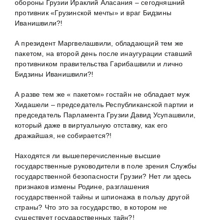
обороны Грузии Ираклий Аласания – сегодняшний
противник «Грузинской мечты» и враг Бидзины
Иванишвили?!
А президент Маргвелашвили, обладающий тем же
пакетом, на второй день после инаугурации ставший
противником правительства Гарибашвили и лично
Бидзины Иванишвили?!
А разве тем же « пакетом» гостайн не обладает муж
Хидашели – председатель Республиканской партии и
председатель Парламента Грузии Давид Усупашвили,
который даже в виртуальную отставку, как его
дражайшая, не собирается?!
Находятся ли вышеперечисленные высшие
государственные руководители в поле зрения Службы
государственной безопасности Грузии? Нет ли здесь
признаков измены Родине, разглашения
государственной тайны и шпионажа в пользу другой
страны? Что это за государство, в котором не
существует государственных тайн?!