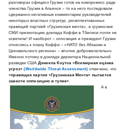
разговорах официоз Грузии готов на компромисс ради
членства Грузии в Альянсе – то на него последовали
сдержанно-негативные комментарии руководителей
некоторых властных структур, укомплектованных
правящей партией «Грузинская мечта», а грузинские
СМИ презентацию доклада Коффи в Тбилиси почти не
осветили! И наоборот – оппозиция и президент Грузии
отнеслись к плану Коффи – «НАТО без Абхазии и
Цхинвальского региона» – вполне доброжелательно.
Именно потому в докладе директора Национальной
разведки США
Дэниела Коутса «Всемирная оценка
угроз»
(Worldwide Threat Assessment)
отмечено, что
«правящая партия «Грузинская Мечта» пытается
завести оппозицию в тупик»
.
А в