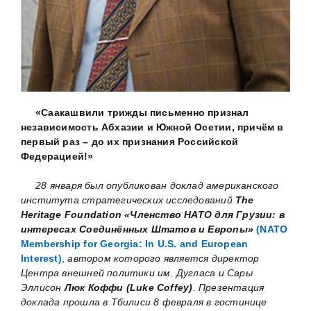
«Саакашвили трижды письменно признал
независимость Абхазии и Южной Осетии, причём в
первый раз – до их признания Российской
Федерацией!»
28 января был опубликован доклад американского
института стратегических исследований
The
Heritage Foundation «Членство НАТО для Грузии: в
интересах Соединённых Штатов и Европы»
(NATO
Membership for Georgia: In U.S. and European
Interest)
,
автором которого является директор
Центра внешней политики им. Дугласа и Сары
Эллисон
Люк Коффи (Luke Coffey)
. Презентация
доклада прошла в Тбилиси 8 февраля в гостинице