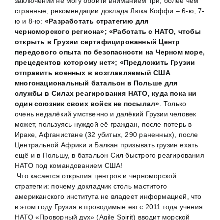
заключении не могу обойти вниманием три, более чем
странные, рекомендации доклада Люка Коффи – 6-ю, 7-
ю и 8-ю:
«Разработать стратегию для
черноморского региона»;
«Работать с НАТО, чтобы
открыть в Грузии сертифицированный Центр
передового опыта по безопасности на Черном море,
прецедентов которому нет»; «Предложить Грузии
отправить военных в возглавляемый США
многонациональный батальон в Польше для
службы в Силах реагирования НАТО, куда пока ни
один союзник своих войск не посылал»
. Только
очень недалёкий умственно и далёкий Грузии человек
может, пользуясь нуждой её граждан, после потерь в
Ираке, Афганистане (32 убитых, 290 раненных), после
Центральной Африки и Балкан призывать грузин ехать
ещё и в Польшу, в батальон Сил быстрого реагирования
НАТО под командованием США!
Что касается открытия центров и черноморской
стратегии: почему докладчик столь маститого
американского института не владеет информацией, что
в этом году Грузия в проводимые ею с 2011 года учения
НАТО «Проворный дух» (Agile Spirit) вводит морской