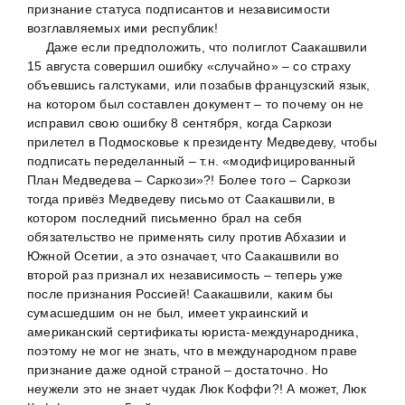
признание статуса подписантов и независимости
возглавляемых ими республик!
Даже если предположить, что полиглот Саакашвили
15 августа совершил ошибку «случайно» – со страху
объевшись галстуками, или позабыв французский язык,
на котором был составлен документ – то почему он не
исправил свою ошибку 8 сентября, когда Саркози
прилетел в Подмосковье к президенту Медведеву, чтобы
подписать переделанный – т.н. «модифицированный
План Медведева – Саркози»?! Более того – Саркози
тогда привёз Медведеву письмо от Саакашвили, в
котором последний письменно брал на себя
обязательство не применять силу против Абхазии и
Южной Осетии, а это означает, что Саакашвили во
второй раз признал их независимость – теперь уже
после признания Россией! Саакашвили, каким бы
сумасшедшим он не был, имеет украинский и
американский сертификаты юриста-международника,
поэтому не мог не знать, что в международном праве
признание даже одной страной – достаточно. Но
неужели это не знает чудак Люк Коффи?! А может, Люк