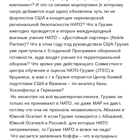
компонент? И что со своими морпортами (к которому
скоро добавится ещё один) объявлена чуть ли не
форпостом США в концепции черноморской
региональной безопасности НАТО? Что в Грузии
ежегодно проводятся и вторые международный
военные учения НАТО – «Достойный партнер» (Noble
Partner)? Что в этом году под руководством США Грузия
уже приступила к 3-годичной Программе оборонной
готовности, куда входят учения по территориальной
обороне? Что кроме уже действующего Совместного
центра обучения и оценок НАТО-Грузия (JTEC) в
Крцаниси, в мае с.г в Грузия откроется Центр боевой
подготовки США в Вазиани – по аналогу базы
Хохенфельс в Германии?
Но несмотря на всё вышеперечисленное, Грузию не
только не принимают в НАТО, но даже МАР не дают,
потому что она не признала независимость Абхазии и
Южной Осетии! А если Грузия помирится с Абхазией,
Южной Осетией и Россией, для которых НАТО
неприемлемо, то Грузии НАТО и вовсе не надо!
Что касается заявления Коффи – что в кулуарных