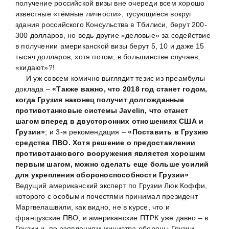
получение российской визы вне очереди всем хорошо
известные «тёмные личности», тусующиеся вокруг
здания российского Консульства в Тбилиси, берут 200-
300 долларов, но ведь другие «деловые» за содействие
в получении американской визы берут 5, 10 и даже 15
тысяч долларов, хотя потом, в большинстве случаев,
«кидают»?!
И уж совсем комично выглядит тезис из преамбулы
доклада –
«Также важно, что 2018 год станет годом,
когда Грузия наконец получит долгожданные
противотанковые системы Javelin, что станет
шагом вперед в двусторонних отношениях США и
Грузии»
; и 3-я рекомендация –
«Поставить в Грузию
средства ПВО. Хотя решение о предоставлении
противотанкового вооружения является хорошим
первым шагом, можно сделать еще больше усилий
для укрепления обороноспособности Грузии»
.
Ведущий американский эксперт по Грузии Люк Коффи,
которого с особыми почестями принимал президент
Маргвелашвили, как видно, не в курсе, что и
французские ПВО, и американские ПТРК уже давно – в
Грузии и, по заявлениям министра обороны Грузии