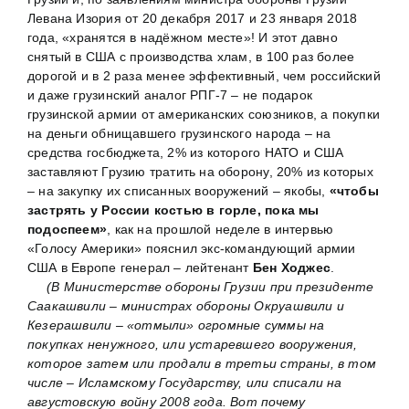
Левана Изория от 20 декабря 2017 и 23 января 2018
года, «хранятся в надёжном месте»! И этот давно
снятый в США с производства хлам, в 100 раз более
дорогой и в 2 раза менее эффективный, чем российский
и даже грузинский аналог РПГ-7 – не подарок
грузинской армии от американских союзников, а покупки
на деньги обнищавшего грузинского народа – на
средства госбюджета, 2% из которого НАТО и США
заставляют Грузию тратить на оборону, 20% из которых
– на закупку их списанных вооружений – якобы,
«чтобы
застрять у России костью в горле, пока мы
подоспеем»
, как на прошлой неделе в интервью
«Голосу Америки» пояснил экс-командующий армии
США в Европе генерал – лейтенант
Бен Ходжес
.
(В Министерстве обороны Грузии при президенте
Саакашвили – министрах обороны Окруашвили и
Кезерашвили – «отмыли» огромные суммы на
покупках ненужного, или устаревшего вооружения,
которое затем или продали в третьи страны, в том
числе – Исламскому Государству, или списали на
августовскую войну 2008 года. Вот почему