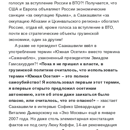
голосуя за вступление России в ВТО?! Получается, что
США и Европа объявляют России экономические
санкции «за оккупацию Крыма», а Саакашвили «за
оккупацию Абхазии и Цхинвальского региона» обогатил
Россию, отдав ей, кроме голоса за вступление в ВТО,
почти все стратегические объекты грузинской
экономики, один за другим!
А разве не президент Саакашвили ввёл в
употребление термин «Южная Осетия» вместо термина
«Самачабло», узаконенный президентом Звиадом
Гамсахурдия?!
«Пока я не пришел к власти, в
грузинской политике считалось, что использовать
термин «Южная Осетия» – это полное
самоубийство! Я использовал первым этот термин,
я впервые открыто предложил осетинам
автономию, хотя об этом даже заикаться было
опасно, или считалось, что это опасно!»
– хвастает
Саакашвили в интервью Софико Шеварднадзе и
Виталию Дымарскому на «Эхо Москвы» ещё в январе
2007 года. Но даже столь элементарная констатация
фактов не под силу Люку Коффи, 14-ая рекомендация