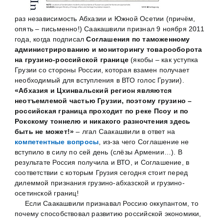
раз независимость Абхазии и Южной Осетии (причём,
опять – письменно!) Саакашвили признал 9 ноября 2011
года, когда подписал
Соглашения по таможенному
администрированию и мониторингу товарооборота
на грузино-российской границе
(якобы – как уступка
Грузии со стороны России, которая взамен получает
необходимый для вступления в ВТО голос Грузии).
«Абхазия и Цхинвальский регион являются
неотъемлемой частью Грузии, поэтому грузино –
российская граница проходит по реке Псоу и по
Рокскому тоннелю и никакого разночтения здесь
быть не может!»
– лгал Саакашвили в ответ на
компетентные вопросы
, из-за чего Соглашение не
вступило в силу по сей день (слёзы Армении…). В
результате Россия получила и ВТО, и Соглашение, в
соответствии с которым Грузия сегодня стоит перед
дилеммой признания грузино-абхазской и грузино-
осетинской границ!
Если Саакашвили признавал Россию оккупантом, то
почему способствовал развитию российской экономики,