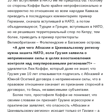
10 лет вступления в НАТО им не пришлось бы. Поэтому
со стороны Коффи было крайне непрофессионально и
некорректно по отношению ко всем народам Кавказа
приводить в последующих комментариях пример
Германии, сначала вступившей в НАТО, а потом
объединившуюся; Турции и Греции, вступивших в НАТО,
но не решивших территориальный спор по Кипру; тем
более, приводить в пример протектораты
Великобритании – Фолклендские и Багамские острова.
«А для чего Абхазии и Цхинвальскому региону
нужна зашита НАТО, если Грузия заявила о
неприменении силы в целях восстановления
контроля над оккупированными регионами?!»
–
удивляется Люк Коффи, который даже не знает, что
Грузия уже 10 лет отказывается подписать с Абхазией и
Южной Осетией договора о неприменении силы, что в
правовом отношении означает их признание стороной в
договорах, то бишь, независимыми субъектами.
Более того, простофиля Коффи не понимает, что
своими словами он признаёт Грузию агрессором и
практически заявляет, что опасность «Абхазии и
Цхинвальскому региону» исходит только от Грузии – а