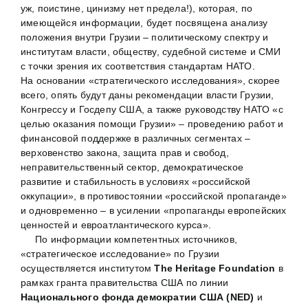
уж, поистине, цинизму нет предела!), которая, по
имеющейся информации, будет посвящена анализу
положения внутри Грузии – политическому спектру и
институтам власти, обществу, судебной системе и СМИ
с точки зрения их соответствия стандартам НАТО.
На основании «стратегического исследования», скорее
всего, опять будут даны рекомендации власти Грузии,
Конгрессу и Госдепу США, а также руководству НАТО «с
целью оказания помощи Грузии» – проведению работ и
финансовой поддержке в различных сегментах –
верховенство закона, защита прав и свобод,
неправительственный сектор, демократическое
развитие и стабильность в условиях «российской
оккупации», в противостоянии «российской пропаганде»
и одновременно – в усилении «пропаганды европейских
ценностей и евроатлантического курса».
По информации компетентных источников,
«стратегическое исследование» по Грузии
осуществляется институтом
The Heritage Foundation
в
рамках гранта правительства США по линии
Национального фонда демократии США (NED)
и