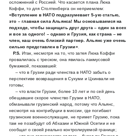
осложнений с Россией. Что касается плана Люка
Коффи, то для Столтенберга он неприемлем:
«Вступление в НАТО подразумевает 5-ую статью,
это – главная сила Альянса! Мы основываемся на
подходе, чтобы защищать друг друга – один за всех
и все за одного! – однако и Грузия, как страна – не
член, наш очень близкий партнер. Альянс уже очень
сильно представлен в Грузии»
.
P.S.
Итак, несмотря на то, что затея Люка Коффи
провалилась с треском, она явилась лакмусовой
бумажкой, показавшей:
– что в Грузии ради членства в НАТО забыть о
перспективе возвращения в Сухуми и Цхинвали не
готовы;
– что власти Грузии, более 10 лет и по сей день
обещавшие скорое членство Грузии в НАТО,
обманывали грузинский народ, потому что Альянс,
несмотря на контрибуции в миссии, где погибают
грузинские военнослужащие, не примет Грузию, пока
там не позабудут об Абхазии и Южной Осетии и не
сообщат о своей реально контролируемой границе;
– что вне зависимости от того – будет ли Грузия в