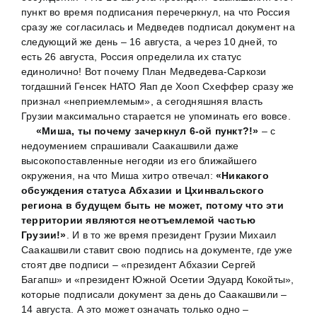
пункт во время подписания перечеркнул, на что Россия
сразу же согласилась и Медведев подписал документ на
следующий же день – 16 августа, а через 10 дней, то
есть 26 августа, Россия определила их статус
единолично! Вот почему План Медведева-Саркози
тогдашний Генсек НАТО Яап де Хооп Схеффер сразу же
признал «неприемлемым», а сегодняшняя власть
Грузии максимально старается не упоминать его вовсе.
«Миша, ты почему зачеркнул 6-ой пункт?!»
– с
недоумением спрашивали Саакашвили даже
высокопоставленные негодяи из его ближайшего
окружения, на что Миша хитро отвечал:
«Никакого
обсуждения статуса Абхазии и Цхинвальского
региона в будущем быть не может, потому что эти
территории являются неотъемлемой частью
Грузии!»
. И в то же время президент Грузии Михаил
Саакашвили ставит свою подпись на документе, где уже
стоят две подписи – «президент Абхазии Сергей
Багапш» и «президент Южной Осетии Эдуард Кокойты»,
которые подписали документ за день до Саакашвили –
14 августа. А это может означать только одно –