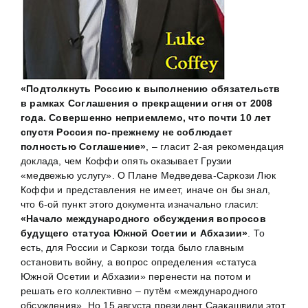
«Подтолкнуть Россию к выполнению обязательств
в рамках Соглашения о прекращении огня от 2008
года. Совершенно неприемлемо, что почти 10 лет
спустя Россия по-прежнему не соблюдает
полностью Соглашение»
, – гласит 2-ая рекомендация
доклада, чем Коффи опять оказывает Грузии
«медвежью услугу». О Плане Медведева-Саркози Люк
Коффи и представления не имеет, иначе он бы знал,
что 6-ой пункт этого документа изначально гласил:
«Начало международного обсуждения вопросов
будущего статуса Южной Осетии и Абхазии»
. То
есть, для России и Саркози тогда было главным
остановить войну, а вопрос определения «статуса
Южной Осетии и Абхазии» перенести на потом и
решать его коллективно – путём «международного
обсуждения». Но 15 августа президент Саакашвили этот