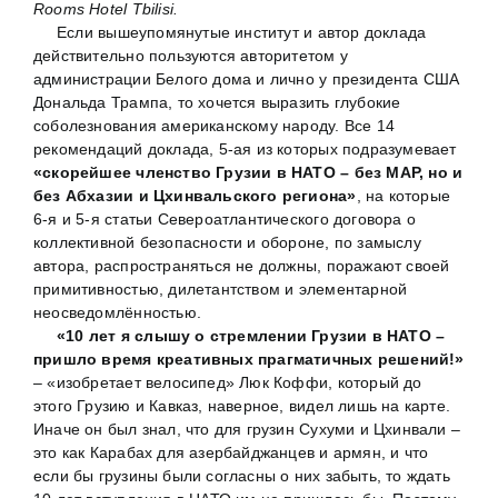
Rooms Hotel Tbilisi.
Если вышеупомянутые институт и автор доклада
действительно пользуются авторитетом у
администрации Белого дома и лично у президента США
Дональда Трампа, то хочется выразить глубокие
соболезнования американскому народу. Все 14
рекомендаций доклада, 5-ая из которых подразумевает
«скорейшее членство Грузии в НАТО – без МАР, но и
без Абхазии и Цхинвальского региона»
, на которые
6-я и 5-я статьи Североатлантического договора о
коллективной безопасности и обороне, по замыслу
автора, распространяться не должны, поражают своей
примитивностью, дилетантством и элементарной
неосведомлённостью.
«10 лет я слышу о стремлении Грузии в НАТО –
пришло время креативных прагматичных решений!»
– «изобретает велосипед» Люк Коффи, который до
этого Грузию и Кавказ, наверное, видел лишь на карте.
Иначе он был знал, что для грузин Сухуми и Цхинвали –
это как Карабах для азербайджанцев и армян, и что
если бы грузины были согласны о них забыть, то ждать