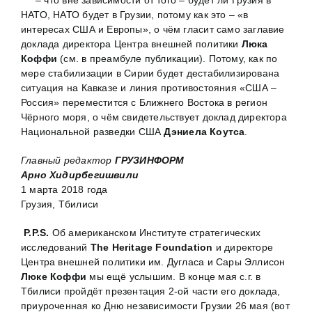
НАТО, НАТО будет в Грузии, потому как это – «в
интересах США и Европы», о чём гласит само заглавие
доклада директора Центра внешней политики
Люка
Коффи
(см. в преамбуле публикации). Потому, как по
мере стабилизации в Сирии будет дестабилизирована
ситуация на Кавказе и линия противостояния «США –
Россия» переместится с Ближнего Востока в регион
Чёрного моря, о чём свидетельствует доклад директора
Национальной разведки США
Дэниела Коутса
.
Главный редактор
ГРУЗИНФОРМ
Арно Хидирбегишвили
1 марта 2018 года
Грузия, Тбилиси
P.P.S.
Об американском Институте стратегических
исследований
The Heritage Foundation
и директоре
Центра внешней политики им. Дугласа и Сары Эллисон
Люке Коффи
мы ещё услышим. В конце мая с.г. в
Тбилиси пройдёт презентация 2-ой части его доклада,
приуроченная ко Дню независимости Грузии 26 мая (вот