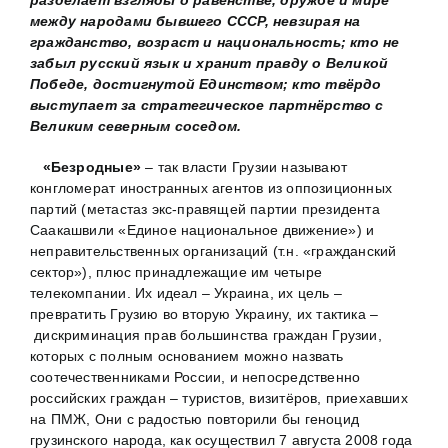
разделает взгляды о равенстве, дружбе и мире
между народами бывшего СССР, невзирая на
гражданство, возраст и национальность; кто не
забыл русский язык и хранит правду о Великой
Победе, достигнутой Единством; кто твёрдо
выступает за стратегическое партнёрство с
Великим северным соседом.
«Безродные»
– так власти Грузии называют
конгломерат иностранных агентов из оппозиционных
партий (метастаз экс-правящей партии президента
Саакашвили «Единое национальное движение») и
неправительственных организаций (т.н. «гражданский
сектор»), плюс принадлежащие им четыре
телекомпании. Их идеал – Украина, их цель –
превратить Грузию во вторую Украину, их тактика –
дискриминация прав большинства граждан Грузии,
которых с полным основанием можно назвать
соотечественниками России, и непосредственно
российских граждан – туристов, визитёров, приехавших
на ПМЖ, Они с радостью повторили бы геноцид
грузинского народа, как осуществил 7 августа 2008 года