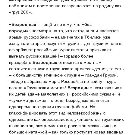
наёмникам и постепенно возвращаются на родину как
«груз 200».
«Безродные»
– ещё и потому, что
«без
породы»:
несмотря на то, что сегодня они являются
ярыми русофобами – на митингах в Тбилиси уже
зазвучали старые лозунги «Грузия – для грузин», опять
оскорбляют российских журналистов и призывают
выгнать русских взашей! – гораздо более
враждебно
Безродные
относятся к местным
соотечественникам грузинского происхождения, то есть
– к большинству этнических грузин – граждан Грузии,
твёрдо выбравших мир с Россией, а не войну – курс
власти «Грузинская мечта»!
Безродные
называют их и
их детей (даже малолетних!) «российскими суками» и
«сучьими детьми», то есть, Безродные являются
одновременно ярыми грузинофобами. Но
классифицировать этот вид человекообразных
однозначно как еврофашистов, укрнацистов, грузинских
шовинистов, экстремистов и расистов можно лишь с
большой натяжкой – как только поступит новая вводная