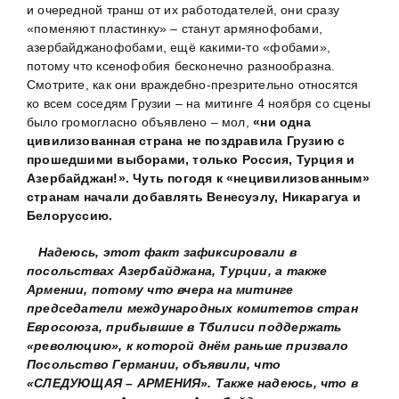
и очередной транш от их работодателей, они сразу
«поменяют пластинку» – станут армянофобами,
азербайджанофобами, ещё какими-то «фобами»,
потому что ксенофобия бесконечно разнообразна.
Смотрите, как они враждебно-презрительно относятся
ко всем соседям Грузии – на митинге 4 ноября со сцены
было громогласно объявлено – мол,
«ни одна
цивилизованная страна не поздравила Грузию с
прошедшими выборами, только Россия, Турция и
Азербайджан!». Чуть погодя к «нецивилизованным»
странам начали добавлять Венесуэлу, Никарагуа и
Белоруссию.
Надеюсь, этот факт зафиксировали в
посольствах Азербайджана, Турции, а также
Армении, потому что вчера на митинге
председатели международных комитетов стран
Евросоюза, прибывшие в Тбилиси поддержать
«революцию», к которой днём раньше призвало
Посольство Германии, объявили, что
«СЛЕДУЮЩАЯ – АРМЕНИЯ». Также надеюсь, что в