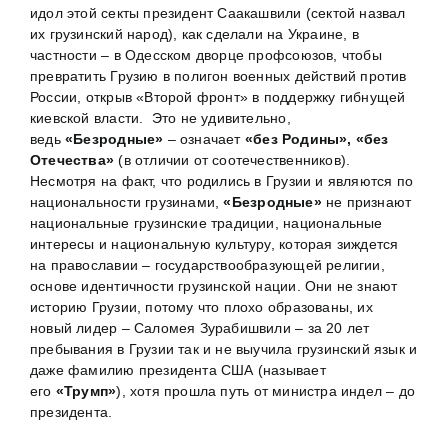
идол этой секты президент Саакашвили (сектой назвал
их грузинский народ), как сделали на Украине, в
частности – в Одесском дворце профсоюзов, чтобы
превратить Грузию в полигон военных действий против
России, открыв «Второй фронт» в поддержку гибнущей
киевской власти. Это не удивительно,
ведь
«Безродные»
– означает
«без Родины», «без
Отечества»
(в отличии от соотечественников).
Несмотря на факт, что родились в Грузии и являются по
национальности грузинами,
«Безродные»
не признают
национальные грузинские традиции, национальные
интересы и национальную культуру, которая зиждется
на православии – государствообразующей религии,
основе идентичности грузинской нации. Они не знают
историю Грузии, потому что плохо образованы, их
новый лидер – Саломея Зурабишвили – за 20 лет
пребывания в Грузии так и не выучила грузинский язык и
даже фамилию президента США (называет
его
«Трумп»
), хотя прошла путь от министра индел – до
президента.