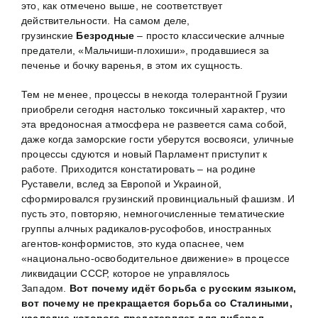
это, как отмечено выше, не соответствует
действительности. На самом деле,
грузинские
Безродные
– просто классические алчные
предатели, «Мальчиши-плохиши», продавшиеся за
печенье и бочку варенья, в этом их сущность.
Тем не менее, процессы в некогда толерантной Грузии
приобрели сегодня настолько токсичный характер, что
эта вредоносная атмосфера не развеется сама собой,
даже когда заморские гости уберутся восвояси, уличные
процессы сдуются и новый Парламент приступит к
работе. Приходится констатировать – на родине
Руставели, вслед за Европой и Украиной,
сформировался грузинский провинциальный фашизм. И
пусть это, повторяю, немногочисленные тематические
группы алчных радикалов-русофобов, иностранных
агентов-конформистов, это куда опаснее, чем
«национально-освободительное движение» в процессе
ликвидации СССР, которое не управлялось
Западом.
Вот почему идёт борьба с русским языком,
вот почему не прекращается борьба со Сталиными,