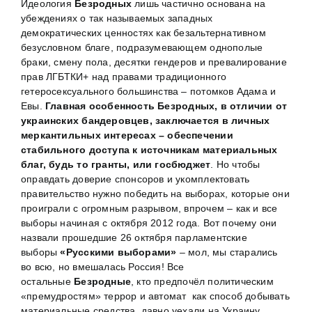
Идеология
Безродных
лишь частично основана на
убеждениях о так называемых западных
демократических ценностях как безальтернативном
безусловном благе, подразумевающем однополые
браки, смену пола, десятки гендеров и превалирование
прав ЛГБТКИ+ над правами традиционного
гетеросексуального большинства – потомков Адама и
Евы.
Главная особенность Безродных, в отличии от
украинских бандеровцев, заключается в личных
меркантильных интересах – обеспечении
стабильного доступа к источникам материальных
благ, будь то гранты, или госбюджет
. Но чтобы
оправдать доверие спонсоров и укомплектовать
правительство нужно победить на выборах, которые они
проиграли с огромным разрывом, впрочем – как и все
выборы начиная с октября 2012 года. Вот почему они
назвали прошедшие 26 октября парламентские
выборы
«Русскими выборами»
– мол, мы старались
во всю, но вмешалась Россия! Все
остальные
Безродные
, кто предпочёл политическим
«премудростям» террор и автомат как способ добывать
материальные средства, давно уехали на Украину