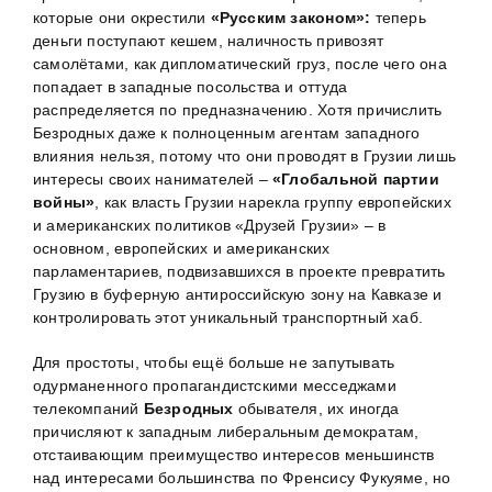
которые они окрестили
«Русским законом»:
теперь
деньги поступают кешем, наличность привозят
самолётами, как дипломатический груз, после чего она
попадает в западные посольства и оттуда
распределяется по предназначению. Хотя причислить
Безродных даже к полноценным агентам западного
влияния нельзя, потому что они проводят в Грузии лишь
интересы своих нанимателей –
«Глобальной партии
войны»
, как власть Грузии нарекла группу европейских
и американских политиков «Друзей Грузии» – в
основном, европейских и американских
парламентариев, подвизавшихся в проекте превратить
Грузию в буферную антироссийскую зону на Кавказе и
контролировать этот уникальный транспортный хаб.
Для простоты, чтобы ещё больше не запутывать
одурманенного пропагандистскими месседжами
телекомпаний
Безродных
обывателя, их иногда
причисляют к западным либеральным демократам,
отстаивающим преимущество интересов меньшинств
над интересами большинства по Френсису Фукуяме, но