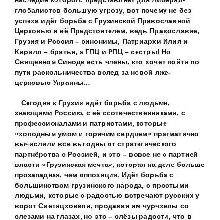
наследие которого представляет для либерал-
глобалистов большую угрозу, вот почему не без
успеха идёт борьба с Грузинской Православной
Церковью и её Предстоятелем, ведь Православие,
Грузия и Россия – синонимы, Патриархи Илия и
Кирилл – братья, а ГПЦ и РПЦ – сестры! Но
Священном Синоде есть члены, кто хочет пойти по
пути раскольничества вслед за новой лже-
церковью Украины…
Сегодня в Грузии идёт борьба с людьми,
знающими Россию, с её соотечественниками, с
профессионалами и патриотами, которые
«холодным умом и горячим сердцем» прагматично
вычислили все выгодны от стратегического
партнёрства с Россией, и это – вовсе не с партией
власти «Грузинская мечта», которая на деле больше
прозападная, чем оппозиция. Идёт борьба с
большинством грузинского народа, с простыми
людьми, которые с радостью встречают русских у
ворот Светицховели, продавая им чурчхелы со
слезами на глазах, но это – слёзы радости, что в