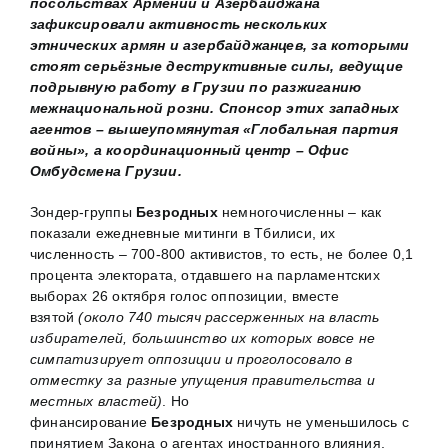
посольствах Армении и Азербайджана
зафиксировали активность нескольких
этнических армян и азербайджанцев, за которыми
стоят серьёзные деструктивные силы, ведущие
подрывную работу в Грузии по разжиганию
межнациональной розни. Спонсор этих западных
агентов – вышеупомянутая «Глобальная партия
войны», а координационный центр – Офис
Омбудсмена Грузии.
Зондер-группы
Безродных
немногочисленны – как
показали ежедневные митинги в Тбилиси, их
численность – 700-800 активистов, то есть, не более 0,1
процента электората, отдавшего на парламентских
выборах 26 октября голос оппозиции, вместе
взятой
(около 740 тысяч рассерженных на власть
избирателей, большинство их которых вовсе не
симпатизирует оппозиции и проголосовало в
отместку за разные упущения правительства и
местных властей)
. Но
финансирование
Безродных
ничуть не уменьшилось с
принятием Закона о агентах иностранного влияния,