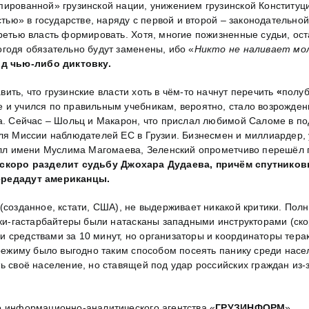
пированной» грузинской нации, унижением грузинской Конституц
астью» в государстве, наряду с первой и второй – законодательн
ретью власть формировать. Хотя, многие пожизненные судьи, ос
огодя обязательно будут заменены, ибо «
Никто не наливает мо
д чью-либо диктовку.
ть, что грузинские власти хоть в чём-то начнут перечить
«
полуб
 и учился по правильным учебникам, вероятно, стало возрождени
она. Сейчас – Шольц и Макарон, что прислал любимой Саломе в 
еля Миссии наблюдателей ЕС в Грузии. Бизнесмен и миллиардер
олл имени Муслима Магомаева, Зеленский опрометчиво перешёл гл
й скоро разделит судьбу Джохара Дудаева, причём спутнико
передадут американцы.
(созданное, кстати, США), не выдерживает никакой критики. Пол
ики-гастарбайтеры были натасканы западными инструкторами (ско
средствами за 10 минут, но организаторы и координаторы теракт
 режиму было выгодно таким способом посеять панику среди нас
ь своё население, но ставящей под удар российских граждан из-
о информационно-аналитического агентства «
ГРУЗИНФОРМ
»,