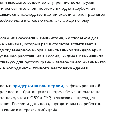
ии и вмешательством во внутренние дела Грузии.
ой и исполнительной, поэтому ни одна зарубежная
тавшиеся в наследство партии власти от экс-правящей
лодого вина в старые мехи…»,
а ещё потому,
огам из Брюсселя и Вашингтона, но trigger-ом для
е нацизма, который раз в столетие вспыхивает в
подмогу генерал-майора Национальной жандармерии
, успешно работавший в России, Бидзина Иванишвили
авную для русских грань и теперь за его жизнь никто
вые координаты точного местонахождения
ностью
придерживаюсь версии,
зафиксированной
рее всего – британцами) в стрельбе из автомата на
а находятся в СБУ и ГУР, а заказчик – президент
еления России и дать повод предателям потребовать
за своих имперских амбиций».