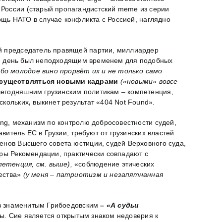
 России (старый пропагандистский meme из серии
мощь НАТО в случае конфликта с Россией, наглядно
ый председатель правящей партии, миллиардер
 сей день был неподходящим временем для подобных
ибо молодое вино прорвёт их и не только само
осуществляться новыми кадрами
(«новыми» вовсе
 сегодняшним грузинским политикам – компетенция,
скольких
,
выкинет результат «404 Not Found».
ing, механизм по контролю добросовестности судей,
авитель ЕС в Грузии, требуют от грузинских властей
енов Высшего совета юстиции, судей Верховного суда,
оры Рекомендации, практически совпадают с
мпетенция, см. выше),
«соблюдение этических
щества»
(у меня – патриотизм и незапятнанная
ив знаменитым Грибоедовским
–
«А судьи
жны. Сие является открытым знаком недоверия к