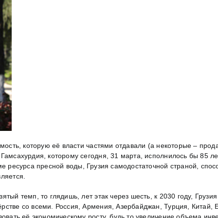
мость, которую её власти частями отдавали (а некоторые – прода
Гамсахурдия, которому сегодня, 31 марта, исполнилось бы 85 лет
оме ресурса пресной воды, Грузия самодостаточной страной, спо
вляется.
тый темп, то глядишь, лет этак через шесть, к 2030 году, Грузия
рстве cо всеми. Россия, Армения, Азербайджан, Турция, Китай,
вовать её экономическому росту, будь то увеличение объема инв