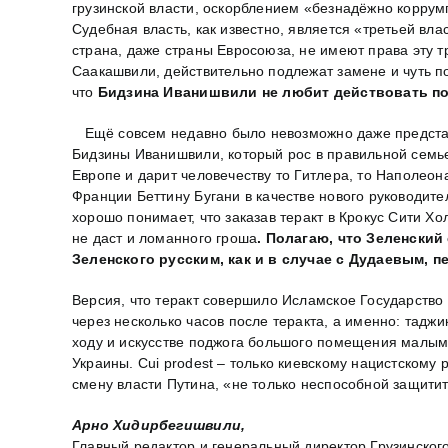
грузинской власти, оскорблением «безнадёжно коррум
Судебная власть, как известно, является «третьей вл
страна, даже страны Евросоюза, не имеют права эту т
Саакашвили, действительно подлежат замене и чуть п
что
Бидзина Иванишвили не любит действовать по
Ещё совсем недавно было невозможно даже представи
Бидзины Иванишвили, который рос в правильной семье
Европе и дарит человечеству то Гитлера, то Наполе
Франции Беттину Бугани в качестве нового руководит
хорошо понимает, что заказав теракт в Крокус Сити Х
не даст и ломанного гроша
. Полагаю, что Зеленски
Зеленского русским, как и в случае с Дудаевым, 
Версия, что теракт совершило Исламское Государство 
через несколько часов после теракта, а именно: тадж
ходу и искусстве поджога большого помещения малыми 
Украины. Cui prodest – только киевскому нацистскому
смену власти Путина, «не только неспособной защитит
Арно Хидирбегишвили,
Главный редактор и генеральный директор Грузинског