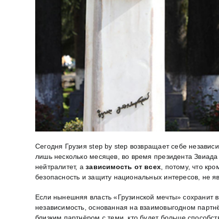
Сегодня Грузия step by step возвращает себе независи
лишь несколько месяцев, во время президента Звиада 
нейтралитет, а
зависимость от всех
, потому, что кр
безопасность и защиту национальных интересов, не я
Если нынешняя власть «Грузинской мечты» сохранит взя
независимость, основанная на взаимовыгодном партнё
близким партнёром с теми, кто будет больше способст