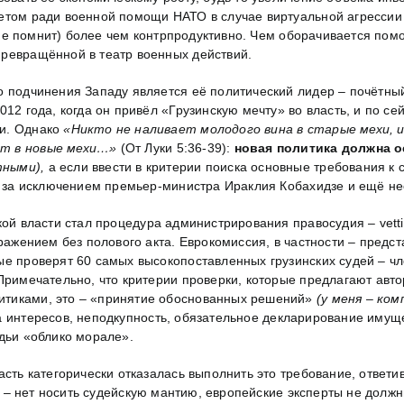
етом ради военной помощи НАТО в случае виртуальной агрессии
то не помнит) более чем контрпродуктивно. Чем оборачивается по
превращённой в театр военных действий.
го подчинения Западу является её политический лидер – почётн
2012 года, когда он привёл «Грузинскую мечту» во власть, и по
ии. Однако
«Никто не наливает молодого вина в старые мехи,
ют в новые мехи…»
(От Луки 5:36-39):
новая политика должна 
тными),
а если ввести в критерии поиска основные требования к
о, за исключением премьер-министра Ираклия Кобахидзе и ещё не
ой власти стал процедура администрирования правосудия – vett
ражением без полового акта. Еврокомиссия, в частности – предст
ые проверят 60 самых высокопоставленных грузинских судей – чл
 Примечательно, что критерии проверки, которые предлагают авт
итиками, это – «принятие обоснованных решений»
(у меня – ко
а интересов, неподкупность, обязательное декларирование иму
дьи «облико морале».
асть категорически отказалась выполнить это требование, ответ
кто – нет носить судейскую мантию, европейские эксперты не дол