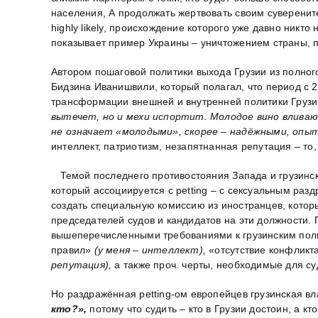
населения, А продолжать жертвовать своим суверенит
highly likely, происхождение которого уже давно ник
показывает пример Украины – уничтожением страны, 
Автором пошаговой политики выхода Грузии из полно
Бидзина Иванишвили, который полагал, что период с 
трансформации внешней и внутренней политики Груз
вытечет, но и мехи испортит. Молодое вино влива
не означает «молодыми», скорее – надёжными, опы
интеллект, патриотизм, незапятнанная репутация – т
Темой последнего противостояния Запада и грузинск
который ассоциируется с рetting – с сексуальным разд
создать специальную комиссию из иностранцев, котор
председателей судов и кандидатов на эти должности.
вышеперечисленными требованиями к грузинским пол
правил»
(у меня – интеллект),
«отсутствие конфликт
репутация),
а также проч. черты, необходимые для су
Но раздражённая рetting-ом европейцев грузинская вл
кто?»,
потому что судить – кто в Грузии достоин, а 