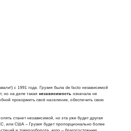
вали!) с 1991 года. Грузия была de facto независимой
, но на деле такая
независимость
означала не
собной прокормить своё население, обеспечить свою
 опять станет независимой, но эта уже будет другая
 ЕС, или США – Грузия будет пропорционально более
естиций и товарооборота, ergo – благосостоянию