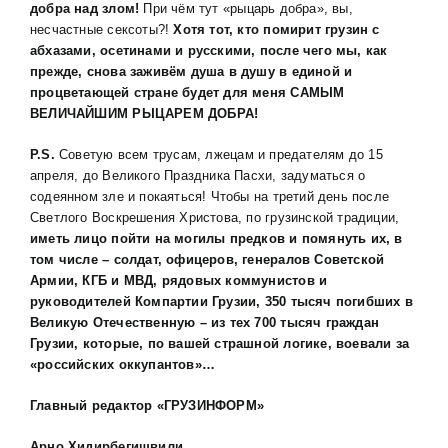
добра над злом!
При чём тут «рыцарь добра», вы,
несчастные сексоты?!
Хотя тот, кто помирит грузин с
абхазами, осетинами и русскими, после чего мы, как
прежде, снова заживём душа в душу в единой и
процветающей стране будет для меня САМЫМ
ВЕЛИЧАЙШИМ РЫЦАРЕМ ДОБРА!
P
.
S
.
С
оветую всем трусам, лжецам и предателям до 15
апреля, до Великого Праздника Пасхи, задуматься о
содеянном зле и покаяться! Чтобы на третий день после
Светлого Воскрешения Христова, по грузинской традиции,
иметь лицо пойти на могилы предков и помянуть их, в
том числе – солдат, офицеров, генералов Советской
Армии, КГБ и МВД, рядовых коммунистов и
руководителей Компартии Грузии, 350 тысяч погибших в
Великую Отечественную – из тех 700 тысяч граждан
Грузии, которые, по вашей страшной логике, воевали за
«российских оккупантов»…
Главный редактор «ГРУЗИНФОРМ»
Арно Хидирбегишвили