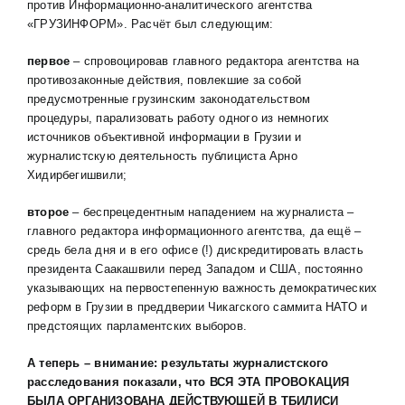
против Информационно-аналитического агентства
«ГРУЗИНФОРМ». Расчёт был следующим:
первое
– спровоцировав главного редактора агентства на
противозаконные действия, повлекшие за собой
предусмотренные грузинским законодательством
процедуры, парализовать работу одного из немногих
источников объективной информации в Грузии и
журналистскую деятельность публициста Арно
Хидирбегишвили;
второе
– беспрецедентным нападением на журналиста –
главного редактора информационного агентства, да ещё –
средь бела дня и в его офисе (!) дискредитировать власть
президента Саакашвили перед Западом и США, постоянно
указывающих на первостепенную важность демократических
реформ в Грузии в преддверии Чикагского саммита НАТО и
предстоящих парламентских выборов.
А теперь – внимание: результаты журналистского
расследования показали, что ВСЯ ЭТА ПРОВОКАЦИЯ
БЫЛА ОРГАНИЗОВАНА ДЕЙСТВУЮЩЕЙ В ТБИЛИСИ