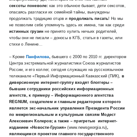
сексоты поневоле:
как это обычное бывает, дети сексотов,
опасаясь разгласки их семейной тайны, вынуждены
продолжать традицию отцов и
продолжать писать
! Но мы
не позволим себе упомянуть здесь их имена, так как среди
истинных грузин
не принято хулить ничьих родителей,
чтобы они не писали – доносы в КГБ, статьи в газеты, или
стихи о Ленине…
– Кроме
Панфилова
,
бывшего с 2000 по 2010 гг. директором
Центра экстремальной журналистики Союза журналистов
России, и его коллег, сегодня служащих на русскоязычном
телеканале «Первый Информационный Кавказский (ПИК),
в
диверсионную интернет-группу входят блоггеры –
бывшие сотрудники российских информационных
агентств, к примеру – Информационного агентства
REGNUM, создателем и главным редактором которого
является экс-начальник управления Президента России
по межрегиональным и культурным связям Модест
Алексеевич Колеров; а также – пригретые интернет-
изданием «Новости-Грузия»
(www.newsgeorgia.ru)
,
являющимся проектом главного государственного