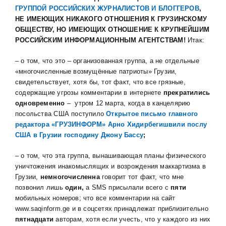
ГРУППОЙ РОССИЙСКИХ ЖУРНАЛИСТОВ И БЛОГГЕРОВ
,
НЕ ИМЕЮЩИХ НИКАКОГО ОТНОШЕНИЯ К ГРУЗИНСКОМУ
ОБЩЕСТВУ, НО ИМЕЮЩИХ ОТНОШЕНИЕ К КРУПНЕЙШИМ
РОССИЙСКИМ ИНФОРМАЦИОННЫМ АГЕНТСТВАМ!
Итак:
– о том, что это – организованная группа, а не отдельные
«многочисленные возмущённые патриоты» Грузии,
свидетельствует, хотя бы, тот факт, что все грязные,
содержащие угрозы комментарии в интернете
прекратились
одновременно
– утром 12 марта, когда в канцелярию
посольства США поступило
Открытое письмо главного
редактора «ГРУЗИНФОРМ» Арно Хидирбегишвили послу
США в Грузии господину Джону Бассу
;
– о том, что эта
группа, вынашивающая планы физического
уничтожения инакомыслящих и возрождения маккартизма в
Грузии,
немногочисленна
говорит тот факт, что мне
позвонил лишь
один,
а SMS присылали всего с
пяти
мобильных номеров;
что
все комментарии на сайт
www.saqinform.ge и в соцсетях принадлежат приблизительно
пятнадцати
авторам, хотя если учесть, что у каждого из них