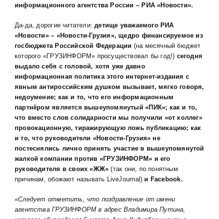
информационного агентства России – РИА «Новости».
Да-да, дорогие читатели:
детище уважаемого РИА
«Новости» – «Новости-Грузия», щедро финансируемое из
госбюджета Российской Федерации
(на месячный бюджет
которого «ГРУЗИНФОРМ» просуществовал бы год!)
сегодня
выдало себя с головой, хотя уже давно
информационная политика этого интернет-издания с
явным антироссийским душком вызывает, мягко говоря,
недоумение; как и то, что его информационным
партнёром является вышеупомянутый «ПИК»; как и то,
что вместо слов солидарности мы получили «от коллег»
провокационную, тиражирующую ложь публикацию; как
и то, что руководители «Новости-Грузия» не
постеснялись лично принять участие в вышеупомянутой
жалкой компании против «ГРУЗИНФОРМ» и его
руководителя в своих «ЖЖ»
(так они, по понятным
причинам, обожают называть LiveJournal)
и
Facebook
.
«Следует отметить, что поздравление от имени
агентства ГРУЗИНФОРМ в адрес Владимира Путина,