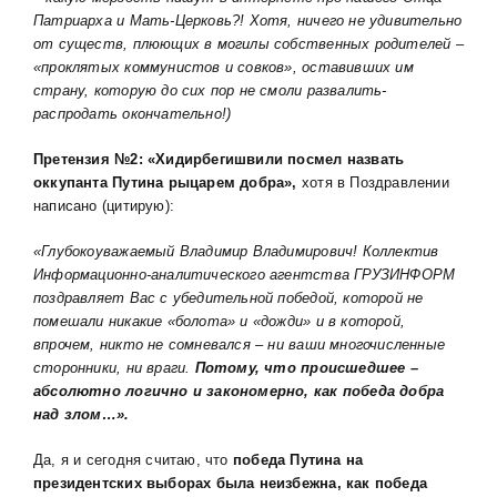
Патриарха и Мать-Церковь?! Хотя, ничего не удивительно
от существ, плюющих в могилы собственных родителей –
«проклятых коммунистов и совков», оставивших им
страну, которую до сих пор не смоли развалить-
распродать окончательно!)
Претензия №2: «Хидирбегишвили посмел назвать
оккупанта Путина рыцарем добра»,
хотя в Поздравлении
написано (цитирую):
«Глубокоуважаемый Владимир Владимирович! Коллектив
Информационно-аналитического агентства ГРУЗИНФОРМ
поздравляет Вас с убедительной победой, которой не
помешали никакие «болота» и «дожди» и в которой,
впрочем, никто не сомневался – ни ваши многочисленные
сторонники, ни враги.
Потому, что происшедшее –
абсолютно логично и закономерно, как победа добра
над злом…».
Да, я и сегодня
считаю, что
победа Путина на
президентских выборах была неизбежна, как победа