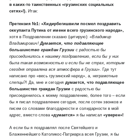
в каких-то таинственных «грузинских социальных
сетях»!).
Итак:
Претензия №1: «Хидирбегишвили посмел поздравить
оккупанта Путина от имени всего грузинского народа»,
хотя в Поздравлении сказано (цитирую):
«Владимир
Владимирович!
Думается, что подавляющее
большинство граждан Грузии
с радостью бы
присоединилось к нашему поздравлению, если бы у них
была такая возможностью и если бы не страх, которым
сегодня отравлена вся атмосфера в Грузии».
Где тут
написано про «весь грузинский народ», а, неграмотные
слепцы?! Да, мне и сегодня
думается, что подавляющее
большинство граждан Грузии
с радостью бы
присоединилось к моему поздравлению, более того – если
бы я писал поздравление сегодня, после сотен звонков и
писем со словами благодарности и солидарности в мой
адрес, вместо слова
«думается»
я бы написал
«уверен»!
А если бы я поздравлял после Святейшего и
Блаженнейшего Католикос-Патриарха всея Грузии, я бы