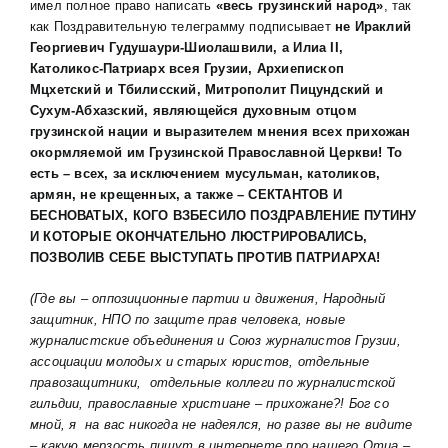
имел полное право написать
«весь грузинский народ»
, так
как Поздравительную телеграмму подписывает
не Ираклий
Георгиевич Гудушаури-Шиолашвили, а Илиа II,
Католикос-Патриарх всея Грузии, Архиепископ
Мцхетский и Тбилисский, Митрополит Пицундский и
Сухум-Абхазский, являющейся духовным отцом
грузинской нации и выразителем мнения всех прихожан
окормляемой им Грузинской Православной Церкви! То
есть – всех, за исключением мусульман, католиков,
армян, не крещенных, а также – СЕКТАНТОВ И
БЕСНОВАТЫХ, КОГО ВЗБЕСИЛО ПОЗДРАВЛЕНИЕ ПУТИНУ
И КОТОРЫЕ ОКОНЧАТЕЛЬНО ЛЮСТРИРОВАЛИСЬ,
ПОЗВОЛИВ СЕБЕ ВЫСТУПАТЬ ПРОТИВ ПАТРИАРХА!
(Где вы – оппозиционные партии и движения, Народный
защитник, НПО по защите прав человека, новые
журналистские объединения и Союз журналистов Грузии,
ассоциации молодых и старых юристов, отдельные
правозащитники, отдельные коллеги по журналистской
гильдии, православные христиане – прихожане?! Бог со
мной, я на вас никогда не надеялся, но разве вы не видите
– какую мерзость пишут в интернете про нашего Отца –