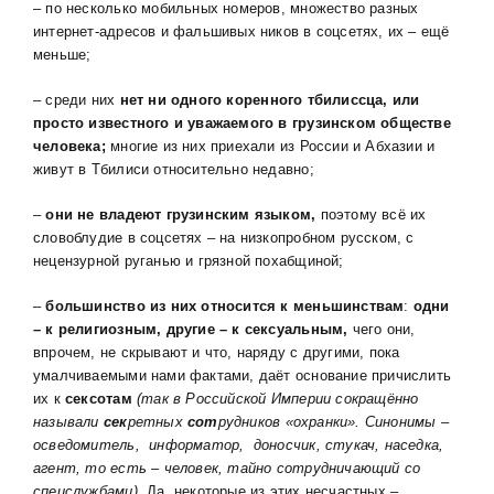
– по несколько мобильных номеров, множество разных
интернет-адресов и фальшивых ников в соцсетях, их – ещё
меньше;
– среди них
нет ни одного коренного тбилиссца, или
просто известного и уважаемого в грузинском обществе
человека;
многие из них приехали из России и Абхазии и
живут в Тбилиси относительно недавно;
–
они не владеют грузинским языком,
поэтому всё их
словоблудие в соцсетях – на низкопробном русском, с
нецензурной руганью и грязной похабщиной;
–
большинство из них относится к меньшинствам
:
одни
– к религиозным, другие – к сексуальным,
чего они,
впрочем, не скрывают и что, наряду с другими, пока
умалчиваемыми нами фактами, даёт основание причислить
их к
сексотам
(
так в Российской Империи сокращённо
называли
сек
ретных
сот
рудников «охранки». Синонимы –
осведомитель, информатор, доносчик, стукач, наседка,
агент, то есть – человек, тайно сотрудничающий со
спецслужбами)
. Да, некоторые из этих несчастных –