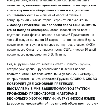
которое обнародовал 5 марта Арно Хидирбегишвили в
интернете,
вызвала огромный резонанс и возмущение
среди грузинской общественности и в грузинских
социальных сетях»
–
пишет «Новости-Грузия» в
тенденциозной и элементарно неграмотной публикации
«Главред ГРУЗИНФОРМа попросил посла США защитить
его от нападок блоггеров»,
автор которой нагло врёт и
подтасовывает факты начиная с заглавия! Примечательно,
что сей «опус» появился 15 марта – т.е. на четвёртый день
после того, как группа блоггеров заткнулась в своих «ЖЖ»
после моего Открытого письма послу США; и через 10 дней
после моего поздравления В.В. Путину.
Нет, в Грузии мало кто знает и читает «Новости-Грузии»,
которое уже давно – русскоязычная интернет-версия
правительственных телекомпаний «Рустави-2» и «Имеди»,
но примечательно, что
«Новости-Грузия»
СЛОВО В СЛОВО
ПОВТОРЯЕТ ДВЕ ОСНОВНЫЕ ПРЕТЕНЗИИ,
ВЫСТАЛЯЕМЫЕ МНЕ ВЫШЕУПОМЯНУТОЙ ГРУППОЙ
ПРОДАЖНЫХ ПРОВОКАТОРОВ И АВТОРАМИ
НЕСКОЛЬКИХ УБОГИХ РЕПЛИК НА ГРУЗИНСКОМ ЯЗЫКЕ
(а вовсе не «возмущённой грузинской общественностью»