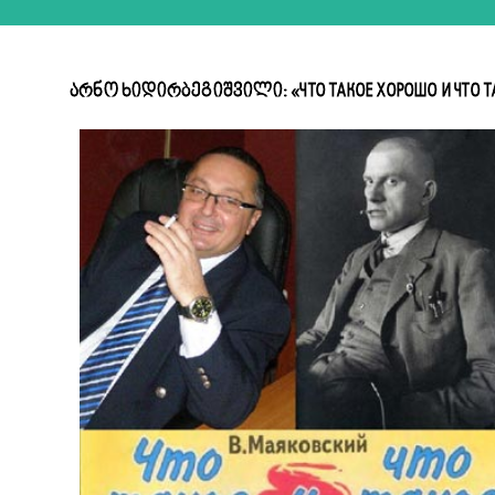
არნო ხიდირბეგიშვილი: «ЧТО ТАКОЕ ХОРОШО И ЧТО Т