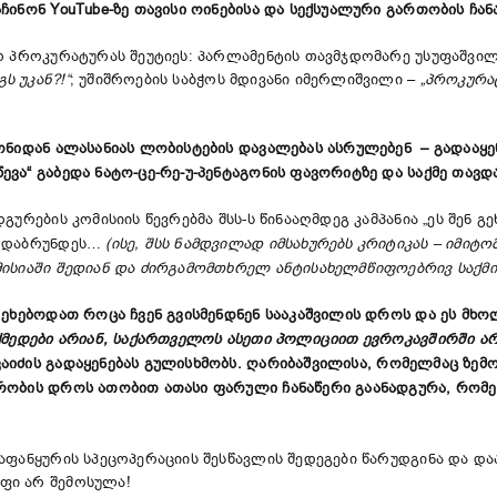
ჩინონ YouTube-ზე თავისი ოინებისა და სექსუალური გართობის ჩა
არ პროკურატურას შეუტიეს: პარლამენტის თავმჯდომარე უსუფაშვი
ს უკან?!“
;
უშიშროების საბჭოს მდივანი იმერლიშვილი –
„პროკურა
ტონიდან ალასანიას ლობისტების დავალებას ასრულებენ – გადაა
ევა“ გაბედა ნატო-ცე-რე-უ-პენტაგონის ფავორიტზე და საქმე თავ
რების კომისიის წევრებმა შსს-ს წინააღმდეგ კამპანია „ეს შენ გეხ
რ დაბრუნდეს…
(ისე, შსს ნამდვილად იმსახურებს კრიტიკას – იმიტ
მისიაში შედიან და ძირგამომთხრელ ანტისახელმწიფოებრივ საქმი
რ ეხებოდათ როცა ჩვენ გვისმენდნენ სააკაშვილის დროს და ეს მხ
მედები არიან, საქართველოს ასეთი პოლიციით ევროკავშირში არ 
იძის გადაყენებას გულისხმობს.
ღარიბაშვილისა, რომელმაც ზემოთ
რობის დროს ათობით ათასი ფარული ჩანაწერი გაანადგურა, რომე
აფანყურის სპეცოპერაციის შესწავლის შედეგები წარუდგინა და დ
ფი არ შემოსულა!