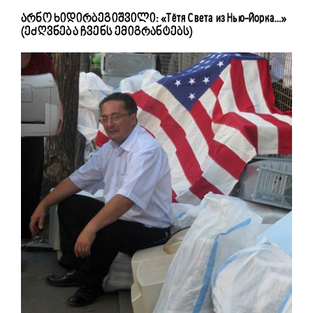
არნო ხიდირბეგიშვილი: «Тётя Света из Нью-Йорка…»
(ეძღვნება ჩვენს ემიგრანტებს)