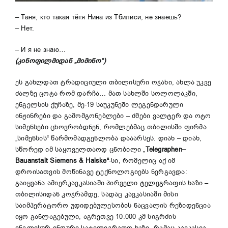
– Таня, кто такая тётя Нина из Тбилиси, не знаешь?
– Нет.
– И я не знаю…
(
კინოფილმიდან „მიმინო“
)
ეს გახლდათ ტრადიციული თბილისური ოჯახი, ახლა უკვე
ძალზე ცოტა რომ დარჩა… მათ სახლში სოლოლაკში,
ენგელსის ქუჩაზე, მე-19 საუკუნეში ლეგენდარული
ინჟინრები და გამომგონებლები – ძმები ვალტერ და ოტო
სიმენსები ცხოვრობდნენ, რომლებმაც თბილისში ფირმა
„სიმენსის“ წარმომადგენლობა დააარსეს. დიახ – დიახ,
სწორედ იმ საყოველთაოდ ცნობილი „
Telegraphen
–
Bauanstalt
Siemens
&
Halske
“
-სი, რომელიც აქ იმ
დროისათვის მოწინავე ტექნოლოგიებს ნერგავდა:
გაიყვანა ამიერკავკასიაში პირველი ტელეგრაფის ხაზი –
თბილისიდან კოჯრამდე, სადაც კავკასიაში მისი
საიმპერატორო უდიდებულესობის ნაცვალის რეზიდენცია
იყო განლაგებული, აგრეთვე 10.000 კმ სიგრძის
ინგლისურ-ინდური სატელეგრაფო ხაზი, რამაც კავკასია