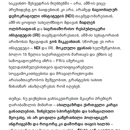
საკვანძო შეხვედრას მიუნხენში – არა, აშშ-ის ვიცე-
პრეზიდენტ ჯო ბაიდენთან კი არა, არამედ
ნაციონალურ
დემოკრატიული ინსტიტუტის (NDI)
თავმჯდომარესთან,
აშშ-ის ყოფილ სახელმწიფო მდივან
მადლენ
ოლბრაიტთან
და
საერთაშორისო რესპუბლიკური
ინსტიტუტის (IRI)
თავმჯდომარესთან, აშშ-ის სენატორთან
არიზონას შტატიდან
ჯონ მაკკეინთან.
სწორედ ეს ორი
ინსტუტუტი –
NDI
და IRI,
მოკლული ჟვანიას
ხელშეწყობით,
ბოლო 15 წელია საქართველოს მართავს და ქმნის აქ
საზოგადოებრივ აზრს – PR-ს ამერიკის
ხელდასხმულებისთვის ფალსიფიცირებული
სოცგამოკითხვებისა და მრავალრიცხოვანი
არასამთავრობოს მეშვეობით, გრანტების სახით
წინასწარ ანაზღაურებას რომ იღებენ.
თუმცა, ნუ ვიქნებით განსაკუთრებით მკაცრი პრემიერ
ღარიბაშილის მიმართ –
ახალგაზრდა ქართველი კარგი
განათლებით, ჩინებული სპორტსმენი და სამაგალითო
მეოჯახე, ის არ ყოფილა გაწვრთნილი პოლიტიკურ
ინტრიგებში და როგორც კი დაშორდა თავის ხალხს
–