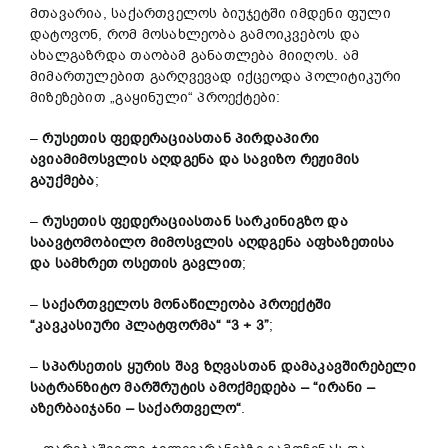
მთავარია, საქართველოს ბიუჯეტში იმდენი ფული
დატოვონ, რომ მოსახლეობა გამოიკვებოს და
ახალგაზრდა თაობამ განათლება მიიღოს. ამ
მიმართულებით გარღვევად იქცეოდა პოლიტიკური
მიზეზებით „გაყინული“ პროექტები:
–
რუსეთის
ფედერაციასთან
პირდაპირი
ავიამიმოსვლ
ის
აღდგენა
და სავიზო
რეჟიმის
გაუქმება
;
–
რუსეთის
ფედერაციასთან
სარკინიგზო
და
საავტომობილო
მიმოსვლის
აღდგენა
აფხაზეთისა
და
სამხრეთ
ოსეთის
გავლით
;
–
საქართველოს
მონაწილეობა
პროექტში
“
კავკასიური
პლატფორმა
“
“3 + 3”
;
–
სპარსეთის
ყურის
შავ
ზღვასთან
დამაკავშირებელი
სატრანზიტო
მარშრუტი
ს
ა
მ
ოქმედება
–
“
ირანი
–
აზერბაიჯანი
–
საქართველო
“
.