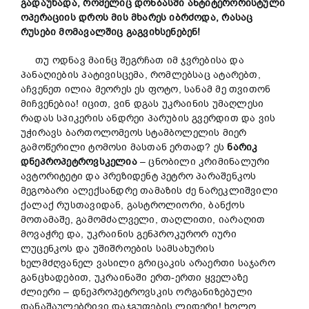
გადაუხადა, რომელიც დონბასში ანტიტერორისტული
ოპერაციის დროს მის მხარეს იბრძოდა, რასაც
რუსები მომავალშიც გაგვიხსენებენ!
თუ ოდნავ მაინც შეგრჩათ იმ ჯვრებისა და
პანაღიების პატივისცემა, რომლებსაც ატარებთ,
აჩვენეთ ილია მეორეს ეს ფოტო, სანამ მე თვითონ
მიჩვენებია! იცით, ვინ დგას უკრაინის უმაღლესი
რადას სპიკერის ანდრეი პარუბის გვერდით და ვის
უჭირავს ბართოლომეოს სტამბოლელის მიერ
გამოწერილი ტომოსი მასთან ერთად? ეს
ნარიკ
დნეპროპეტროვსკელია
– ცნობილი კრიმინალური
ავტორიტეტი და პრეზიდენტ პეტრო პარაშენკოს
მეგობარი ალექსანდრე თამაზის ძე ნარეკლიშვილი
ქალაქ რუსთავიდან, გასტროლიორი, ბანქოს
მოთამაშე, გამომძალველი, თაღლითი, იარაღით
მოვაჭრე და, უკრაინის გენპროკურორ იური
ლუცენკოს და უშიშროების სამსახურის
ხელმძღვანელ ვასილი გრიცაკის არაერთი საჯარო
განცხადებით, უკრაინაში ერთ-ერთი ყველაზე
ძლიერი – დნეპროპეტროვსკის ორგანიზებული
დანაშაულებრივი დაჯგუფების ლიდერი! ხოლო