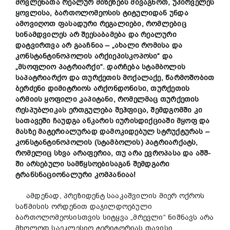
მოვლენათა რეალურ მიზეზებს მივაგნოთ, უპირველეს
ყოვლისა, ბართოლომეოსის ტიტულიდან უნდა
ამოვიღოთ ფასადური რეგალიები, რომლებიც
სინამდვილეს არ შეესაბამება და რეალური
დატვირთვა არ გააჩნია – „ახალი რომისა და
კონსტანტინოპოლის არქიეპისკოპოსი“ და
„მსოფლიო პატრიარქი“
. დარჩება სტამბოლის
საპატრიარქო და თურქეთის მოქალაქე, წარმოშობით
ბერძენი დიმიტრიოს არქონდონისი, თურქეთის
არმიის ყოფილი კაპიტანი, რომელმაც თურქეთის
რესპუბლიკას ერთგულება შეჰფიცა, შემდგომში კი
სათავეში ჩაუდგა ანკარის იურისდიქციაში მყოფ და
მასზე მატერიალურად დამოკიდებულ სტრუქტურას –
კონსტანტინოპოლის (სტამბოლის) პატრიარქატს,
რომელიც სხვა არაფერია, თუ არა ევროპასა და აშშ-
ში არსებული სამწყსოებისაგან შემდგარი
ტრანსნაციონალური კომპანიაა
!
ამდენად, პრეზიდენტ სააკაშვილის მიერ ოქროს
საწმისის ორდენით დაჯილდოებული
ბართოლომეოსისთვის სიტყვა „მრევლი“ ნიშნავს არა
მხოლოდ საეკლესიო ტერიტორიას თავისი