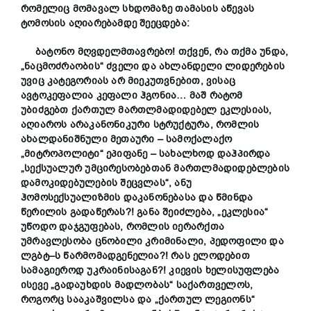
რომელიც
მომავალ
სხდომაზე
თამასის
აწევას
ტომოსის
აღიარებამდე
შეეცდება
:
ბატონო
მღვდელმთავრებო
!
თქვენ
,
რა
თქმა
უნდა
,
„
ნაცმოძრაობის
“
ძველი
და
ახლანდელი
ლიდერების
უვიც
კატეგორიას
არ
მიეკუთვნებით
,
ვისაც
ავტოკეფალია
კეფალი
ჰგონია
…
მაშ
რატომ
უბიძგებთ
ქართულ
მართლმადიდებელ
ეკლესიას
,
აღიაროს
არაკანონიკური
სტრუქტურა
,
რომლის
ახალდანიშნული
მეთაური
–
სამოქალაქო
„
მიტროპოლიტი
“
ეპიფანე
–
სახალხოდ
დაჰპირდა
„
სექსუალურ
უმცირესობებთან
მართლმადიდებლების
დამოკიდებულების
შეცვლას
“,
ანუ
ჰომოსექსუალიზმის
დაკანონებასა
და
წმინდა
წერილის
გადაწერას
?! განა
შეიძლება
, „
ეკლესია
“
უწოდო
დაჯგუფებას
,
რომლის
იერარქთა
უმრავლესობა
ცნობილი
კრიმინალი
,
პედოფილი
და
ლგბტ
–
ს
წარმომადგენელია
?! რას ელოდებით
სამაგიეროდ უკრაინისაგან?! კიევის ხელისუფლება
ისევე „გადაუხდის მადლობას“ საქართველოს,
როგორც სააკაშვილსა და „ქართულ ლეგიონს“